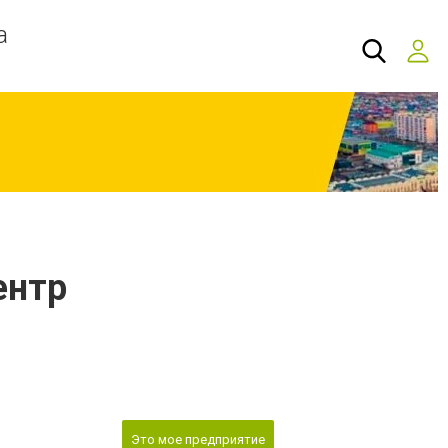
а
ентр
Это мое предприятие