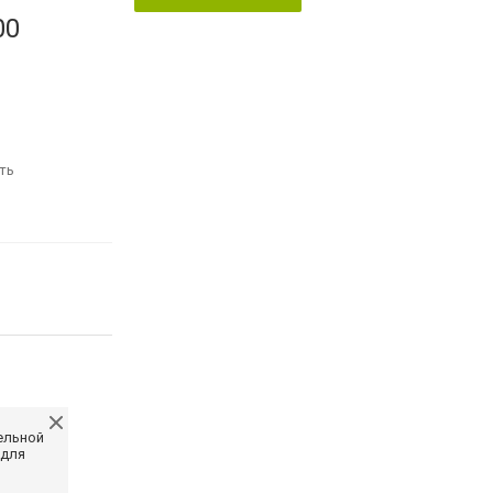
00
ть
ельной
 для