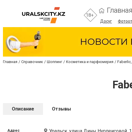
Главна
18+
Досуг
Фотоо
Главная
Справочник
Шоппинг
Косметика и парфюмерия
Faberli
Fab
Описание
Отзывы
Адрес
Уральск, улица Дины Нурпеисовой, 12