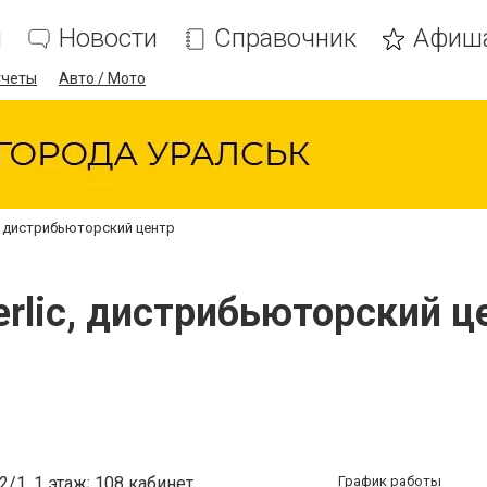
я
Новости
Справочник
Афиш
тчеты
Авто / Мото
c, дистрибьюторский центр
erlic, дистрибьюторский ц
/1, 1 этаж; 108 кабинет
График работы