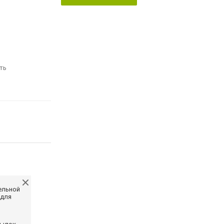
ть
ельной
 для