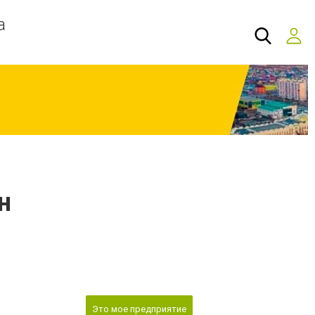
а
н
Это мое предприятие