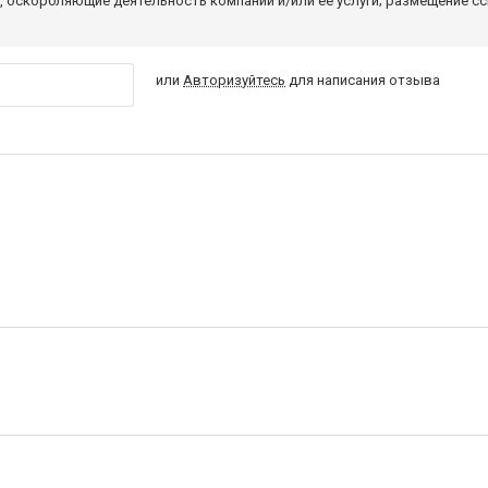
 оскорбляющие деятельность компании и/или ее услуги; размещение с
или
Авторизуйтесь
для написания отзыва