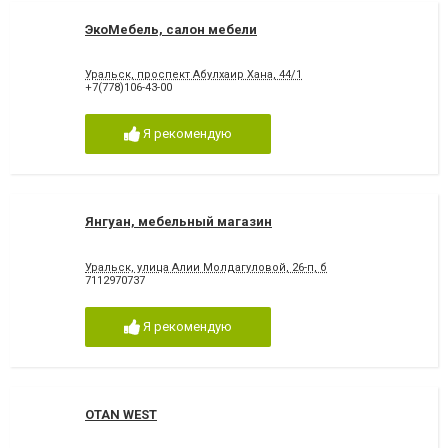
ЭкоМебель, салон мебели
Уральск, проспект Абулхаир Хана, 44/1
+7(778)106-43-00
Я рекомендую
Янгуан, мебельный магазин
Уральск, улица Алии Молдагуловой, 26-п, б
7112970737
Я рекомендую
OTAN WEST