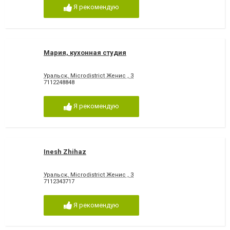
Я рекомендую
Мария, кухонная студия
Уральск, Microdistrict Женис , 3
7112248848
Я рекомендую
Inesh Zhihaz
Уральск, Microdistrict Женис , 3
7112343717
Я рекомендую