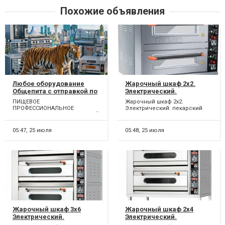
Похожие объявления
Любое оборудование
Жарочный шкаф 2х2.
Общепита с отправкой по
Электрический.
Казахстану
пекарский Шкаф
ПИЩЕВОЕ
Жарочный шкаф 2х2.
пекарский электрический
ПРОФЕССИОНАЛЬНОЕ
Электрический. пекарский
2-уровневый
ОБОРУДОВАНИЕ 700 ПОЗИЦИЙ
Шкаф пекарский
Предназначение:
С ОТПРАВКОЙ ПО КАЗАХСТАНУ!
электрический 2-уровневый
ЦЕНЫ ПО ТЕЛЕФОНАМ: +7...
Предназначе...
Идеален для выпечки
05:47,
25 июля
05:48,
25 июля
лепешек, тортов и других
хлебобулочных изделий.
Этот 2-уровневый
пекарский шкаф
значительно увеличивает
производительность и
является
Жарочный шкаф 3х6
Жарочный шкаф 2х4
Электрический.
Электрический.
Пекарский шкаф
Пекарский шкаф