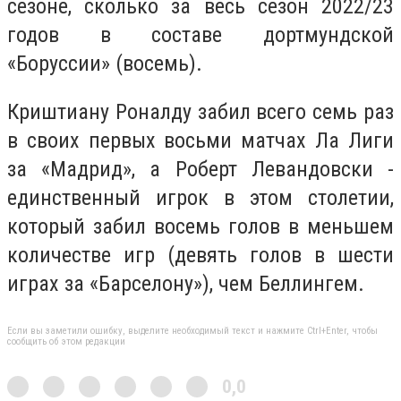
сезоне, сколько за весь сезон 2022/23
годов в составе дортмундской
«Боруссии» (восемь).
Криштиану Роналду забил всего семь раз
в своих первых восьми матчах Ла Лиги
за «Мадрид», а Роберт Левандовски -
единственный игрок в этом столетии,
который забил восемь голов в меньшем
количестве игр (девять голов в шести
играх за «Барселону»), чем Беллингем.
Если вы заметили ошибку, выделите необходимый текст и нажмите Ctrl+Enter, чтобы
сообщить об этом редакции
0,0