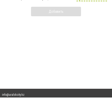
Добавить
info@uralskcity.kz
Допускается цитирование материалов без получения предварительного согласия
uralskcity.kz при условии размещения в тексте обязательной ссылки на