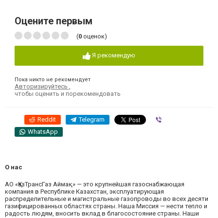
Оцените первым
(
0
оценок)
Я рекомендую
Пока никто не рекомендует
Авторизируйтесь
,
чтобы оценить и порекомендовать
Reddit
Telegram
Viber
WhatsApp
О нас
АО «ҚазТрансГаз Аймақ» — это крупнейшая газоснабжающая
компания в Республике Казахстан, эксплуатирующая
распределительные и магистральные газопроводы во всех десяти
газифицированных областях страны. Наша Миссия — нести тепло и
радость людям, вносить вклад в благосостояние страны. Наши