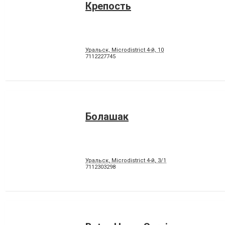
Крепость
Уральск, Microdistrict 4-й, 10
7112227745
Болашак
Уральск, Microdistrict 4-й, 3/1
7112303298