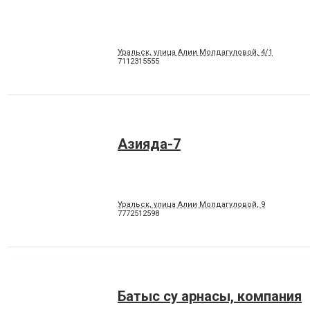
Уральск, улица Алии Молдагуловой, 4/1
7112315555
Азияда-7
Уральск, улица Алии Молдагуловой, 9
7772512598
Батыс су арнасы, компания