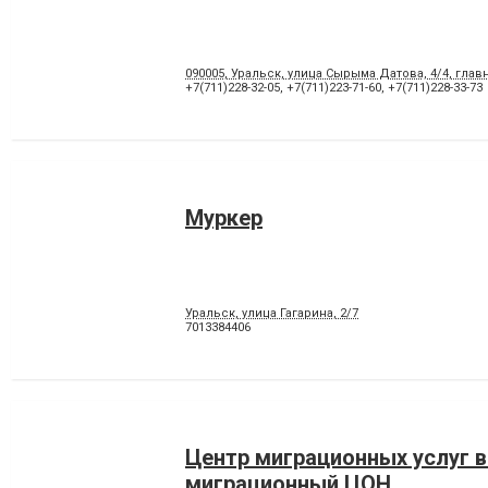
090005, Уральск, улица ​Сырыма Датова, 4/4, гла
+7(711)228-32-05
,
+7(711)223-71-60
,
+7(711)228-33-73
Муркер
Уральск, улица Гагарина, 2/7
7013384406
Центр миграционных услуг в
миграционный ЦОН