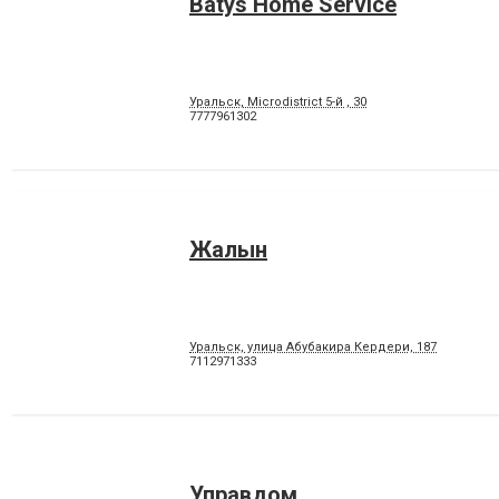
Batys Home Service
Уральск, Microdistrict 5-й , 30
7777961302
Жалын
Уральск, улица Абубакира Кердери, 187
7112971333
Управдом