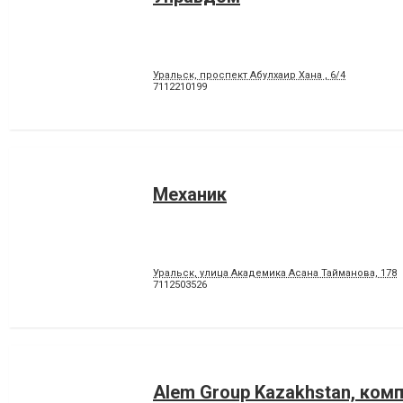
Уральск, проспект Абулхаир Хана , 6/4
7112210199
Механик
Уральск, улица Академика Асана Тайманова, 178
7112503526
Alem Group Kazakhstan, ком