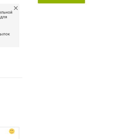
ельной
 для
сылок