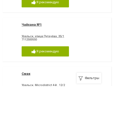
Я рекомендую
Чайхана №1
Уральск, улица Пугачёва, 35/1
7112500550
Я рекомендую
Смак
Фильтры
Уральск, Microdistrict 4-й , 12/2
7112221221
Я рекомендую