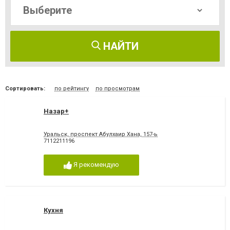
НАЙТИ
Сортировать:
по рейтингу
по просмотрам
Назар+
Уральск, проспект Абулхаир Хана, 157-ь
7112211196
Я рекомендую
Кухня