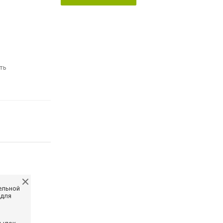
ть
ельной
 для