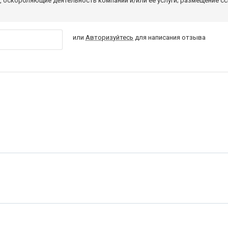
 оскорбляющие деятельность компании и/или ее услуги; размещение с
или
Авторизуйтесь
для написания отзыва