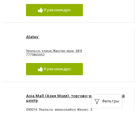
Я рекомендую
Alatay`
Уральск, улица Жангир хана, 68-б
7775865052
Я рекомендую
Asia Mall (Азия Молл), торгово-развлекательный
центр
Фильтры
090014, Уральск, микрорайон Женис, 3
+7(711)224-70-34
,
+7(711)224-70-33
Я рекомендую