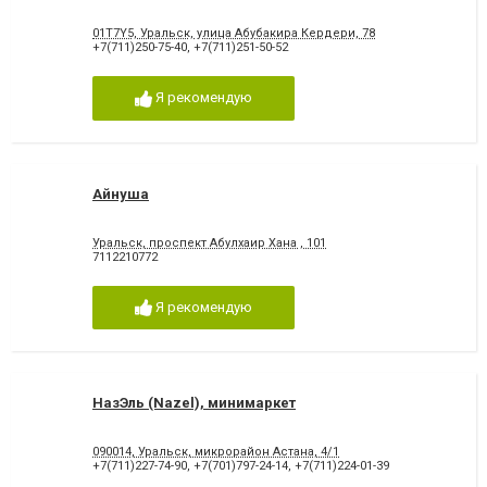
01T7Y5, Уральск, улица Абубакира Кердери, 78
+7(711)250-75-40
,
+7(711)251-50-52
Я рекомендую
Айнуша
Уральск, проспект Абулхаир Хана , 101
7112210772
Я рекомендую
НазЭль (Nazel), минимаркет
090014, Уральск, микрорайон Астана, 4/1
+7(711)227-74-90
,
+7(701)797-24-14
,
+7(711)224-01-39