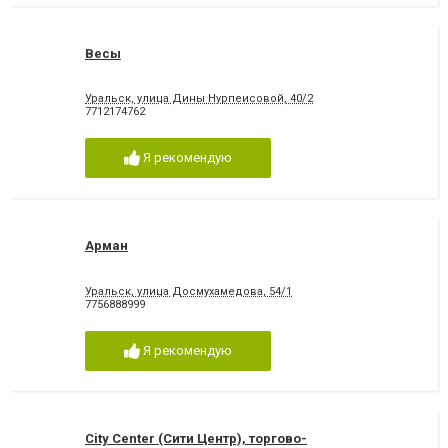
Весы
Уральск, улица Дины Нурпеисовой, 40/2
7712174762
Я рекомендую
Арман
Уральск, улица Досмухамедова, 54/1
7756888999
Я рекомендую
City Center (Сити Центр), торгово-