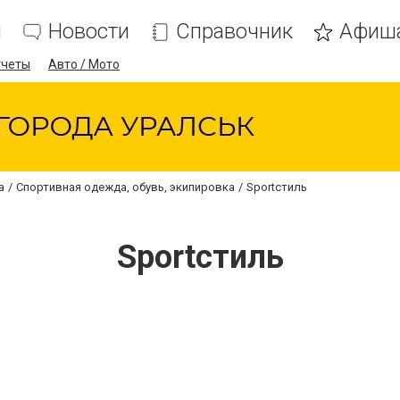
я
Новости
Справочник
Афиш
тчеты
Авто / Мото
а
Спортивная одежда, обувь, экипировка
Sportстиль
Sportстиль