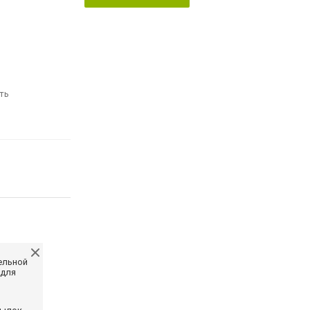
ть
ельной
 для