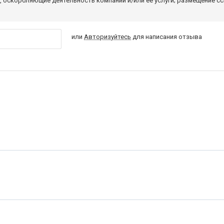
 оскорбляющие деятельность компании и/или ее услуги; размещение с
или
Авторизуйтесь
для написания отзыва