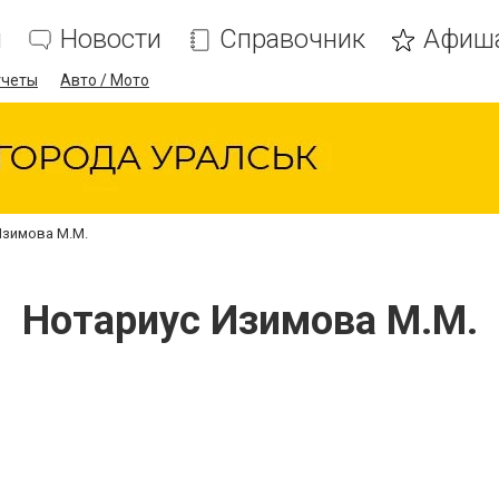
я
Новости
Справочник
Афиш
тчеты
Авто / Мото
Изимова М.М.
Нотариус Изимова М.М.