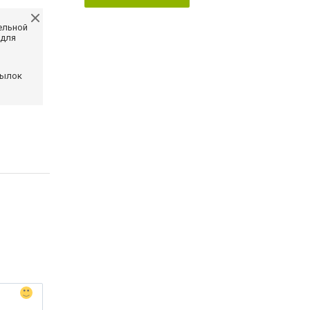
ельной
 для
сылок