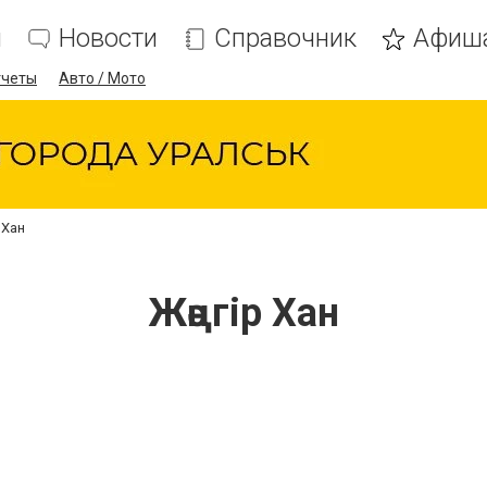
я
Новости
Справочник
Афиш
тчеты
Авто / Мото
 Хан
Жәңгір Хан