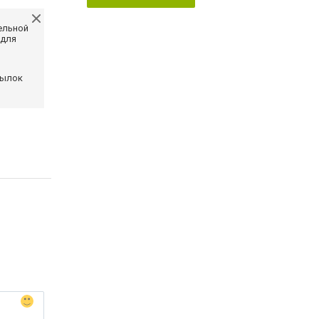
ельной
 для
сылок