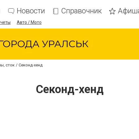
я
Новости
Справочник
Афиш
тчеты
Авто / Мото
ы, сток
Секонд-хенд
Секонд-хенд