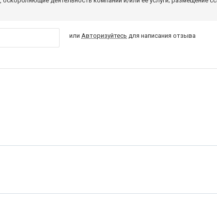
 оскорбляющие деятельность компании и/или ее услуги; размещение с
или
Авторизуйтесь
для написания отзыва