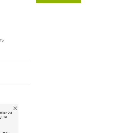
ть
ельной
 для