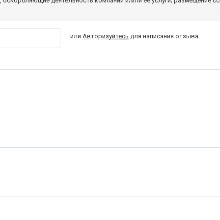
 оскорбляющие деятельность компании и/или ее услуги; размещение с
или
Авторизуйтесь
для написания отзыва