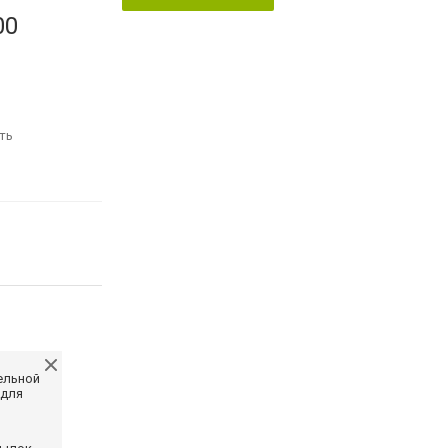
00
ть
ельной
 для