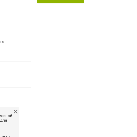
ть
ельной
 для