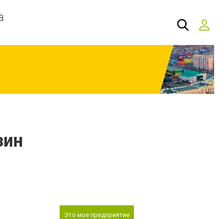
а
зин
Это мое предприятие