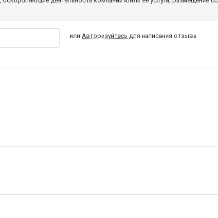
 оскорбляющие деятельность компании и/или ее услуги; размещение с
или
Авторизуйтесь
для написания отзыва