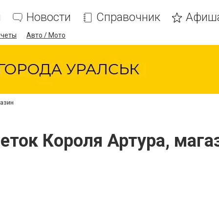
я
Новости
Справочник
Афиш
тчеты
Авто / Мото
газин
еток Короля Артура, мага