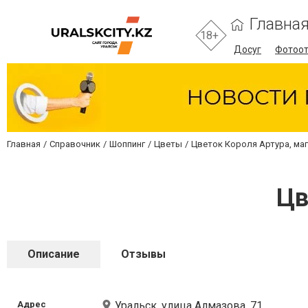
Главна
18+
Досуг
Фотоо
Главная
Справочник
Шоппинг
Цветы
Цветок Короля Артура, ма
Цв
Описание
Отзывы
Адрес
Уральск, улица Алмазова, 71