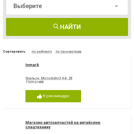
НАЙТИ
Сортировать:
по рейтингу
по просмотрам
Inmark
Уральск, Microdistrict 4-й, 28
7769161488
Я рекомендую
Магазин автозапчастей на китайскую
спецтехнику