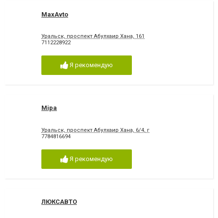
MaxAvto
Уральск, проспект Абулхаир Хана, 161
7112228922
Я рекомендую
Mipa
Уральск, проспект Абулхаир Хана, 6/4, г
7784816694
Я рекомендую
ЛЮКСАВТО