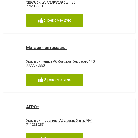
Уральск, Microdistrict 4-й , 28
7754122141
Я рекомендую
Магазин автомасел
Уральск, улица Абубакира Кердери, 140
7777070550
Я рекомендую
АГРО+
Уральск, проспект Абулхаир Хана, 99/1
7112210251