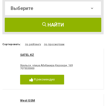
НАЙТИ
Сортировать:
по рейтингу
по просмотрам
SATEL.KZ
Уральск, улица Абубакира Кердери, 169
7073533000
Я рекомендую
West GSM