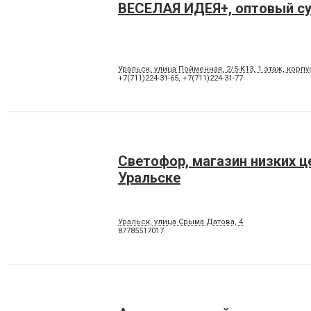
ВЕСЕЛАЯ ИДЕЯ+, оптовый с
Уральск, улица Пойменная, 2/5-К13, ​1 этаж, корпу
+7(711)224-31-65
,
+7(711)224-31-77
Светофор, магазин низких ц
Уральске
Уральск, улица Срыма Датова, 4
87785517017