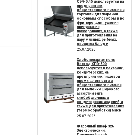
СЭЧ-0,45 используется на
предприятиях
общественного питания и
торговли для жарения
основным способом и во
фритюре, для тушения,
припускания,
пассерования, а также
для приготовления на
пару мясных, рыбных,
овощных блюд и
25.07.2026
Хлебопекарная печь
Восход ХПЭ-500
используется в пекарнях,
кондитерских, на
предприятиях пищевой
промышленности и
общественного питания
для выпечки широкого
ассортимента
хлебобулочных и
кондитерских изделий, а
также для приготовления
(термообработки) мясн
25.07.2026
Жарочный шкаф 3х6
Электрический.
Пекарский шкаф