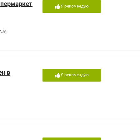
упермаркет
Я рекомендую
с 13
ен в
Я рекомендую