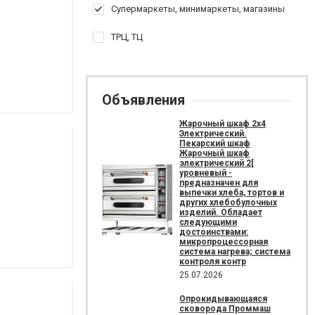
Супермаркеты, минимаркеты, магазины
ТРЦ, ТЦ
Объявления
Жарочный шкаф 2х4
Электрический.
Пекарский шкаф
Жарочный шкаф
электрический 2[
уровневый -
предназначен для
выпечки хлеба, тортов и
других хлебобулочных
изделий. Обладает
следующими
достоинствами:
микропроцессорная
система нагрева; система
контроля контр
25.07.2026
Опрокидывающаяся
сковорода Проммаш