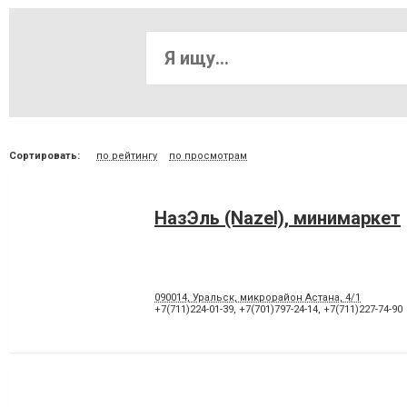
Сортировать:
по рейтингу
по просмотрам
НазЭль (Nazel), минимаркет
090014, Уральск, микрорайон Астана, 4/1
+7(711)224-01-39
,
+7(701)797-24-14
,
+7(711)227-74-90