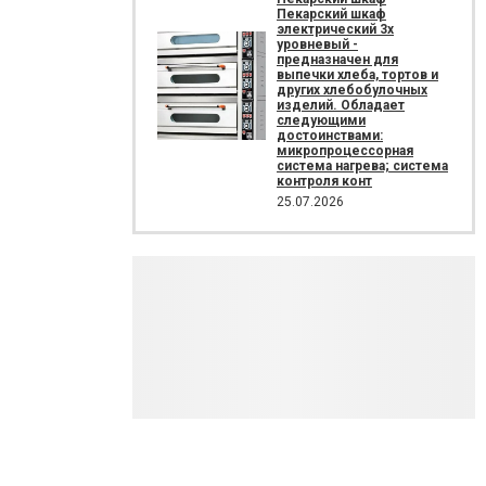
Пекарский шкаф
электрический 3х
уровневый -
предназначен для
выпечки хлеба, тортов и
других хлебобулочных
изделий. Обладает
следующими
достоинствами:
микропроцессорная
система нагрева; система
контроля конт
25.07.2026