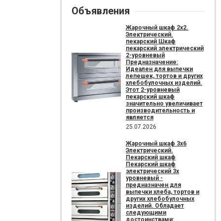
Объявления
Жарочный шкаф 2х2.
Электрический.
пекарский Шкаф
пекарский электрический
2-уровневый
Предназначение:
Идеален для выпечки
лепешек, тортов и других
хлебобулочных изделий.
Этот 2-уровневый
пекарский шкаф
значительно увеличивает
производительность и
является
25.07.2026
Жарочный шкаф 3х6
Электрический.
Пекарский шкаф
Пекарский шкаф
электрический 3х
уровневый -
предназначен для
выпечки хлеба, тортов и
других хлебобулочных
изделий. Обладает
следующими
достоинствами: