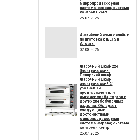
микропроцессорная
система нагрева; система
контроля конт
25.07.2026
Английский язык онлайн и
подготовка к IELTS в
Алматы
02.08.2026
Жарочный шкаф 2х4
Электрический.
Пекарский шкаф
Жарочный шкаф
электрический 2[
уровневый -
предназначен для
выпечки хлеба, тортов и
других хлебобулочных
изделий. Обладает
следующими
достоинствами:
микропроцессорная
система нагрева; система
контроля контр
25.07.2026