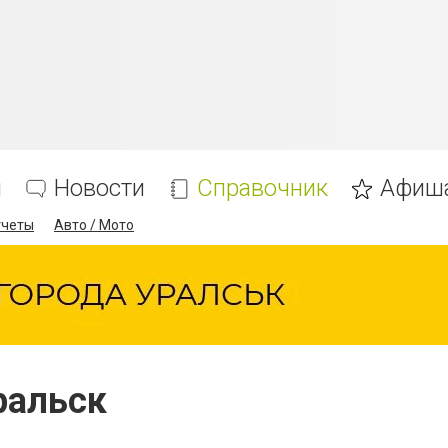
я
Новости
Справочник
Афиш
тчеты
Авто / Мото
ральск