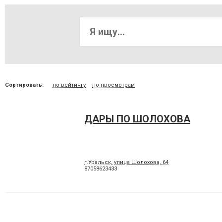
Сортировать:
по рейтингу
по просмотрам
ДАРЫ ПО ШОЛОХОВА
г.Уральск, улица Шолохова, 64
87058623433