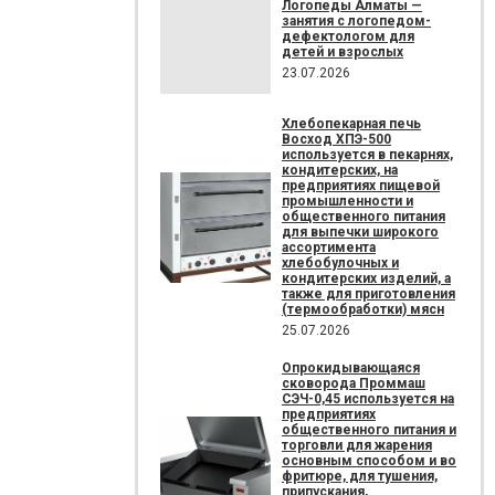
Логопеды Алматы —
занятия с логопедом-
дефектологом для
детей и взрослых
23.07.2026
Хлебопекарная печь
Восход ХПЭ-500
используется в пекарнях,
кондитерских, на
предприятиях пищевой
промышленности и
общественного питания
для выпечки широкого
ассортимента
хлебобулочных и
кондитерских изделий, а
также для приготовления
(термообработки) мясн
25.07.2026
Опрокидывающаяся
сковорода Проммаш
СЭЧ-0,45 используется на
предприятиях
общественного питания и
торговли для жарения
основным способом и во
фритюре, для тушения,
припускания,