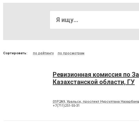
Сортировать:
по рейтингу
по просмотрам
Ревизионная комиссия по З
Казахстанской области, ГУ
01P2A9, Уральск, проспект Нурсултана Назарбаева
+7(711)251-55-31