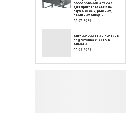
пассерования, а также
для приготовления на
пару мясных, рыбных,
овощных блюд и
25.07.2026
Английский язык онлайн и
подготовка к IELTS в
Алматы
02.08.2026