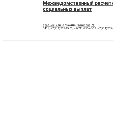
Межведомственный расчет
социальных выплат
Уральск, улица Мажита Жунисова, 96
1411
,
+7(711)255-45-00
,
+7(711)255-45-02
,
+7(711)255-