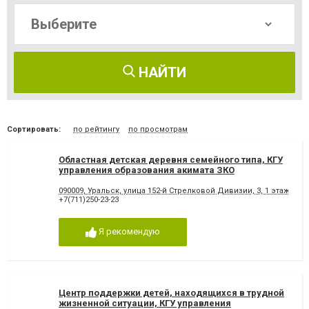
НАЙТИ
Сортировать:
по рейтингу
по просмотрам
Областная детская деревня семейного типа, КГУ
управления образования акимата ЗКО
090009, Уральск, улица ​152-й Стрелковой Дивизии, 3, 1 этаж
+7(711)250-23-23
Я рекомендую
Центр поддержки детей, находящихся в трудной
жизненной ситуации, КГУ управления