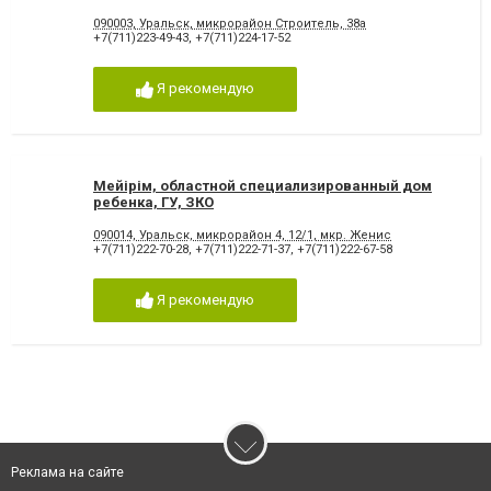
образования ЗКО
090003, Уральск, микрорайон Строитель, 38а
+7(711)223-49-43
,
+7(711)224-17-52
Я рекомендую
Мейірім, областной специализированный дом
ребенка, ГУ, ЗКО
090014, Уральск, микрорайон 4, 12/1, мкр. Женис
+7(711)222-70-28
,
+7(711)222-71-37
,
+7(711)222-67-58
Я рекомендую
Реклама на сайте