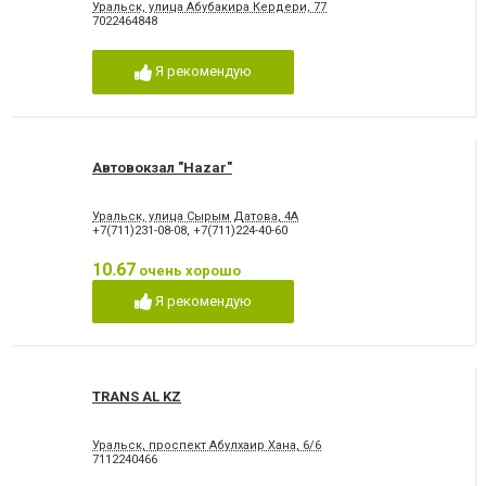
Уральск, улица Абубакира Кердери, 77
7022464848
Я рекомендую
Автовокзал "Hazar"
Уральск, улица Сырым Датова, 4А
+7(711)231-08-08
,
+7(711)224-40-60
10.67
очень хорошо
Я рекомендую
TRANS AL KZ
Уральск, проспект Абулхаир Хана, 6/6
7112240466