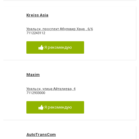
Kreiss Asia
Уральск, проспект Абулхаир Хана , 6/6
7112243112
Я рекомендую
Maxim
Уральск, улица Айталиева, 4
7112933000
Я рекомендую
AutoTransCom