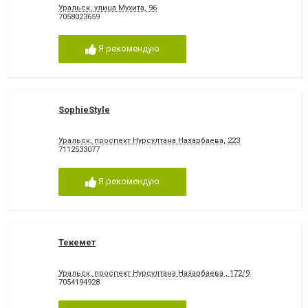
Уральск, улица Мухита, 96
7058023659
Я рекомендую
SophieStyle
Уральск, проспект Нурсултана Назарбаева, 223
7112533077
Я рекомендую
Текемет
Уральск, проспект Нурсултана Назарбаева , 172/9
7054194928