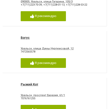
090005, Уральск, улица Гагарина, 105/3
+7(711)223-70-39
,
+7(711)228-01-13
,
+7(711)228-53-22
Я рекомендую
Богус
Уральск, улица Дины Нурпеисовой, 12
7472565578
Я рекомендую
Рыжий Кот
Уральск, проспект Евразия, 61/1
7076761255