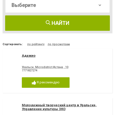
НАЙТИ
Сортировать:
по рейтингу
по просмотрам
Адажио
Уральск, Microdistrict Астана , 10
7771827274
Я рекомендую
Молодежный творческий центр в Уральске,
Управление культуры ЗКО