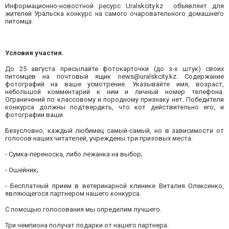
Информационно-новостной ресурс
Uralskcity.kz
объявляет для
жителей Уральска конкурс на самого очаровательного домашнего
питомца.
Условия участия.
До 25 августа присылайте фотокарточки (до з-х штук) своих
питомцев на почтовый ящик
news
@
uralskcity
.
kz
. Содержание
фотографий на ваше усмотрение. Указывайте имя, возраст,
небольшой комментарий к ним и личный номер телефона.
Ограничений по классовому и породному признаку нет. Победители
конкурса должны подтвердить, что кот действительно его, и
фотографии ваши.
Безусловно, каждый любимец самый-самый, но в зависимости от
голосов наших читателей, учреждены три призовых места:
- Сумка-переноска, либо лежанка на выбор;
- Ошейник;
- Бесплатный прием в ветеринарной клинике Виталия Олексенко,
являющегося партнером нашего конкурса.
С помощью голосования мы определим лучшего.
Три чемпиона получат подарки от нашего партнера.