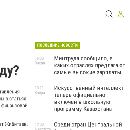
ПОСЛЕДНИЕ НОВОСТИ
Минтруда сообщило, в
16:00
Вчера
каких отраслях предлагают
оду?
самые высокие зарплаты
Искусственный интеллект
13:11
ставления
Вчера
теперь официально
ны в статьях
включен в школьную
й финансовой
программу Казахстана
Среди стран Центральной
ат Жибитаев,
12:00
6 августа