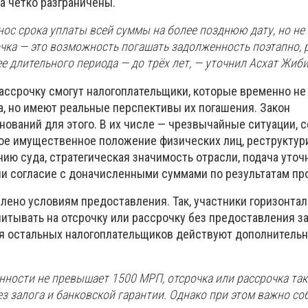
а чётко разграничены.
нос срока уплаты всей суммы на более позднюю дату, но не 
очка — это возможность погашать задолженность поэтапно,
ее длительного периода — до трёх лет, — уточнил Асхат Жиби
рассрочку смогут налогоплательщики, которые временно не
а, но имеют реальные перспективы их погашения. Закон
нований для этого. В их числе — чрезвычайные ситуации, 
лое имущественное положение физических лиц, реструктур
ию суда, стратегическая значимость отрасли, подача уточ
ли согласие с доначисленными суммами по результатам пр
лено условиям предоставления. Так, участники горизонтал
итывать на отсрочку или рассрочку без предоставления за
ля остальных налогоплательщиков действуют дополнитель
нности не превышает 1500 МРП, отсрочка или рассрочка та
з залога и банковской гарантии. Однако при этом важно с