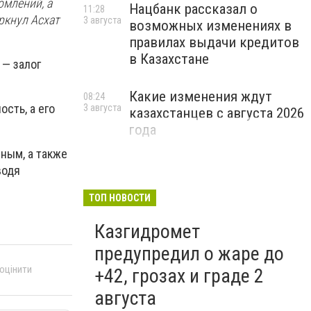
омлений, а
Нацбанк рассказал о
11:28
ркнул Асхат
3 августа
возможных изменениях в
правилах выдачи кредитов
в Казахстане
 — залог
Какие изменения ждут
08:24
сть, а его
3 августа
казахстанцев с августа 2026
года
ным, а также
водя
ТОП НОВОСТИ
Казгидромет
предупредил о жаре до
 оцінити
+42, грозах и граде 2
августа