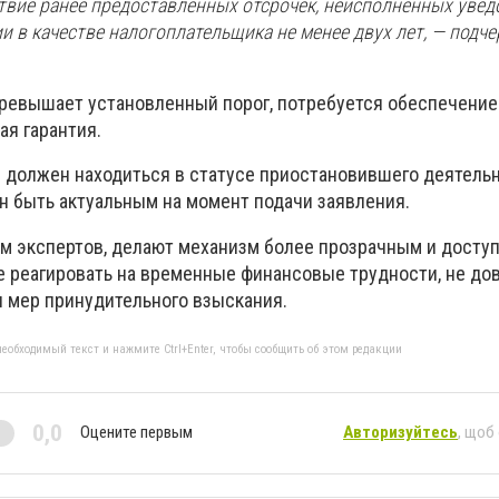
твие ранее предоставленных отсрочек, неисполненных увед
и в качестве налогоплательщика не менее двух лет, — подче
 превышает установленный порог, потребуется обеспечение
ая гарантия.
е должен находиться в статусе приостановившего деятельно
н быть актуальным на момент подачи заявления.
ам экспертов, делают механизм более прозрачным и доступ
е реагировать на временные финансовые трудности, не до
 мер принудительного взыскания.
еобходимый текст и нажмите Ctrl+Enter, чтобы сообщить об этом редакции
0,0
Оцените первым
Авторизуйтесь
, щоб