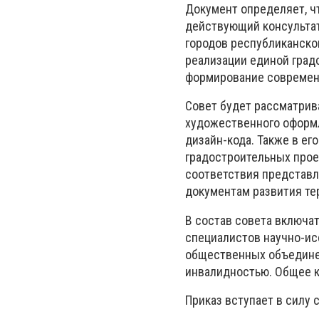
Документ определяет, ч
действующий консультат
городов республиканског
реализации единой град
формирование современн
Совет будет рассматрив
художественного оформл
дизайн-кода. Также в ег
градостроительных проек
соответствия представл
документам развития те
В состав совета включа
специалистов научно-ис
общественных объединен
инвалидностью. Общее к
Приказ вступает в силу с