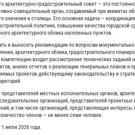
то архитектурно-градостроительный совет — это постоянн
ивно-совещательный орган, создаваемый при акиматах об
о значения и столицы. Его основная задача — координаци
остроительной политики, повышение качества городской с
ого архитектурного облика населенных пунктов.
ать и выносить рекомендации по вопросам монументально
ения, архитектурного облика, градостроительного планиро
о компетенцию входит рассмотрение технических заданий н
тов, анализ отчетов о реализации генеральных планов и п
яемых проектов действующему законодательству и страт
рриторий.
т представителей местных исполнительных органов, архите
следовательских организаций, представителей проектных 
ий, в том числе организаций, представляющих интересы 
оличество членов — не менее семи человек.
 1 июля 2026 года.