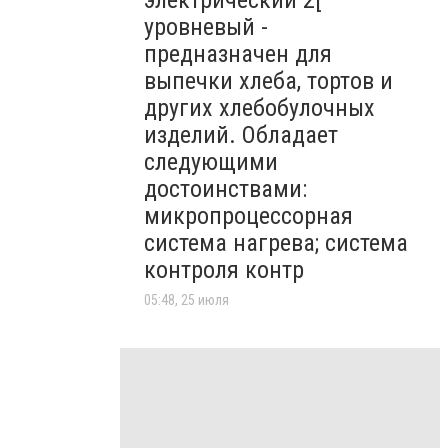
электрический 2[
уровневый -
предназначен для
выпечки хлеба, тортов и
других хлебобулочных
изделий. Обладает
следующими
достоинствами:
микропроцессорная
система нагрева; система
контроля контр
05:48, 25 июля