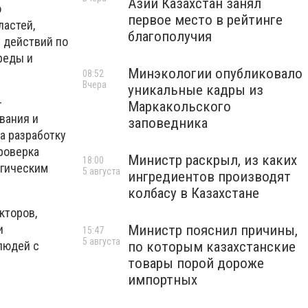
Азии Казахстан занял
о
первое место в рейтинге
ластей,
благополучия
я действий по
реды и
Минэкологии опубликовало
08:52
Вчера
уникальные кадры из
-
Маркакольского
вания и
заповедника
а разработку
роверка
Министр раскрыл, из каких
18:00
егическим
5 августа
ингредиентов производят
колбасу в Казахстане
кторов,
и
Министр пояснил причины,
15:47
5 августа
людей с
по которым казахстанские
товары порой дороже
импортных