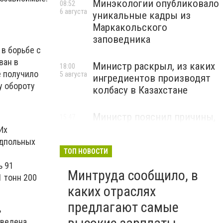
Минэкологии опубликовало
08:52
6 августа
уникальные кадры из
Маркакольского
заповедника
 в борьбе с
ван в
Министр раскрыл, из каких
18:00
е получило
5 августа
ингредиентов производят
у обороту
колбасу в Казахстане
Министр пояснил причины,
15:47
5 августа
по которым казахстанские
Их
товары порой дороже
одпольных
импортных
ТОП НОВОСТИ
ь 91
Минтруда сообщило, в
 тонн 200
каких отраслях
предлагают самые
ь
Введена