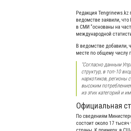
Редакция Tengrinews.kz
ведомстве заявили, что 
в СМИ
"основаны на час
международной статисти
В ведомстве добавили, чт
месте по общему числу п
"Согласно данным Упр
структур, в топ-10 в
наркотиков, регионы 
высоким потреблением
из этих категорий и и
Официальная ст
По сведениям Министерс
состоит около 17 тысяч 
страны. К примеру, в С