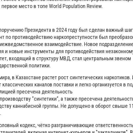
 первое место в топе World Population Review.
поручению Президента в 2024 году был сделан важный шаг
нт по противодействию наркопреступности был преобразо
 межведомственное взаимодействие. Новое подразделени
я и новые инструменты для противодействия незаконном
тет, входящий в структуру МВД, стал центральным звеном
дарственной политики.
 мира, в Казахстане растет рост синтетических наркотиков. 
 классических каналов поставки и легко организуется в п
олицией пресечена деятельность
производству "синтетики", а также пресечена деятельност
дству каннабисной группы. Не допущено в оборот свыше 11
.
оловный кодекс, чётко разграничивающие ответственност
транителей, включая интернет-курьеров и "закладчиков". 