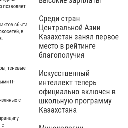
высокие зарплаты
о позволяет
Среди стран
фактов сбыта.
Центральной Азии
ркосетей, в
Казахстан занял первое
в.
место в рейтинге
благополучия
ры, теневые
Искусственный
интеллект теперь
ыми IT-
официально включен в
школьную программу
язанных с
Казахстана
принципу
 с