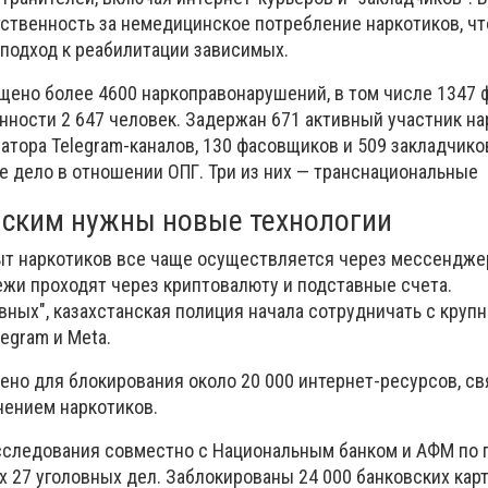
ственность за немедицинское потребление наркотиков, чт
 подход к реабилитации зависимых.
ащено
более 4600 наркоправонарушений,
в том числе 1347 
ности 2 647 человек. Задержан 671 активный участник на
атора Telegram-каналов, 130 фасовщиков и 509 закладчико
е дело в отношении ОПГ. Три из них — транснациональные
ским нужны новые технологии
ыт наркотиков все чаще осуществляется через мессендже
ежи проходят через криптовалюту и подставные счета.
вных", казахстанская полиция начала сотрудничать с крупн
egram и Meta.
ено для блокирования около 20 000 интернет-ресурсов, св
ением наркотиков.
сследования совместно с Национальным банком и АФМ по 
ах 27 уголовных дел. Заблокированы 24 000 банковских карт