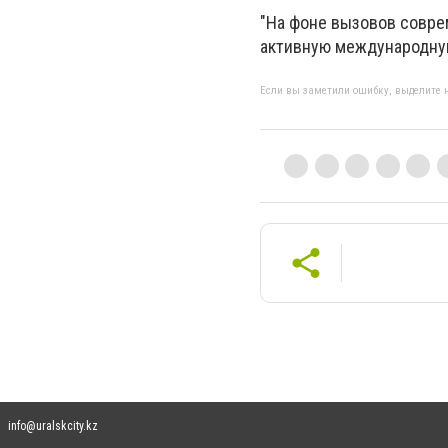
"На фоне вызовов соврем
активную международную
Если вы заметили ошибку, выделите н
info@uralskcity.kz