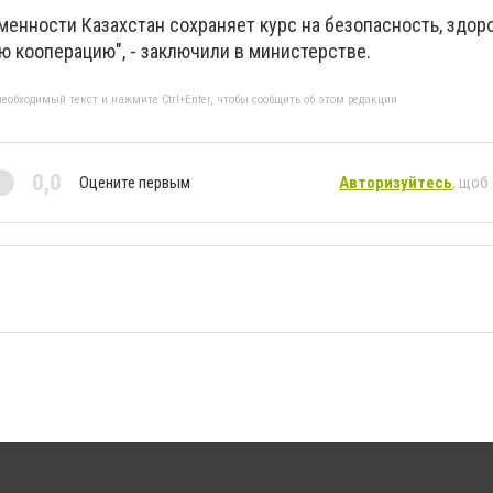
енности Казахстан сохраняет курс на безопасность, здор
 кооперацию", - заключили в министерстве.
еобходимый текст и нажмите Ctrl+Enter, чтобы сообщить об этом редакции
0,0
Оцените первым
Авторизуйтесь
, щоб