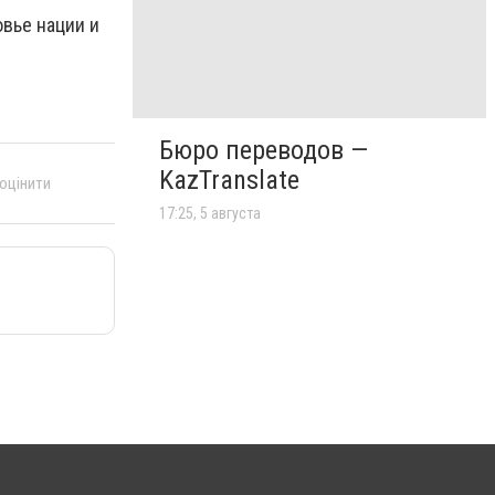
овье нации и
Бюро переводов —
KazTranslate
 оцінити
17:25, 5 августа