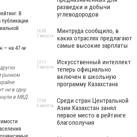
разведки и добычи
ейтинг. В
углеводородов
а публикации
циальной
Минтруда сообщило, в
16:00
7 августа
каких отраслях предлагают
самые высокие зарплаты
н — на 47-м
Искусственный интеллект
13:11
 других
7 августа
теперь официально
м рынком
включен в школьную
крайне
программу Казахстана
ит ни в одну
ркнули в МВД.
Среди стран Центральной
12:00
6 августа
Азии Казахстан занял
первое место в рейтинге
исимости
благополучия
населения
козависимые.