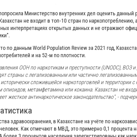
 попросила Министерство внутренних дел оценить данный р
Казахстан не входит в топ-10 стран по наркопотреблению, 
тных интерпретациях открытых данных и не отражают офи
ки".
о по данным World Population Review за 2021 год, Казахста
отребителей и на 52-м по плотности.
авления ООН по наркотикам и преступности (UNODC), ВОЗ и
ходят страны с легализованным или частично легализованны
с исторически сложившейся наркоторговлей и территории с 
 опиоидов, метамфетамина или кокаина.
Казахстан не вход
меет жесткое антинаркотическое законодательство
", - подче
атистика
тва здравоохранения, в Казахстане на учёте по наркозав
человек. Как отмечают в МВД, это примерно 0,1 процента 
ША более 3 процентов населения зарегистрированы как нар