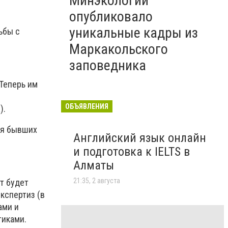
Минэкологии
опубликовало
уникальные кадры из
ьбы с
Маркакольского
заповедника
 Теперь им
ОБЪЯВЛЕНИЯ
).
ия бывших
Английский язык онлайн
и подготовка к IELTS в
Алматы
21:35, 2 августа
т будет
кспертиз (в
ами и
тиками.