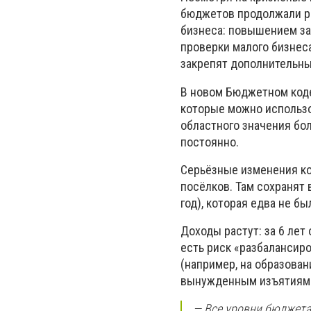
бюджетов продолжали ра
бизнеса: повышением з
проверки малого бизнеса
закрепят дополнительны
В новом Бюджетном коде
которые можно использо
областного значения бо
постоянно.
Серьёзные изменения ко
посёлков. Там сохранят 
год), которая едва не б
Доходы растут: за 6 лет 
есть риск «разбалансир
(например, на образован
вынужденным изъятиям и
— Все уровни бюджета