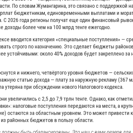
сти. По словам Жумангарина, это связано с поддержкой н
арплат бюджетникам, единовременными выплатами и мора
. С 2026 года регионы получат еще один финансовый рыво
е доходы более чем на 100 млрд тенге ежегодно.
ксе вводится категория «специальные поступления» — ср
вать строго по назначению. Это сделает бюджеты районов
лее устойчивыми: около 40% доходов будет закреплено за 
снутся и нижнего, четвёртого уровня бюджетов — сельских
важную статью дохода — плату за наружную рекламу (367 м
ыла утеряна при обсуждении нового Налогового кодекса.
они увеличились с 2,5 до 7,9 трлн тенге. Однако, как отмет
овки»: налоговые поступления передаются на места, а кру
ие) остаются за областным уровнем. Это может привести к
з районных бюджетов в пользу области.
 должны быть сбалансированы. Это наш с вами резерв для