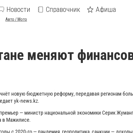
Новости
Справочник
Афиша
Авто / Мото
тане меняют финансо
начнёт новую бюджетную реформу, передавая регионам бол
едает yk-news.kz.
-премьер — министр национальной экономики Серик Жуманг
а в Мажилисе.
годы с 2020-го — пандемия, геополитика, санкции — доход