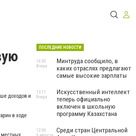
ПОСЛЕДНИЕ НОВОСТИ
вую
Минтруда сообщило, в
16:00
Вчера
каких отраслях предлагают
самые высокие зарплаты
Искусственный интеллект
13:11
ьше доходов и
Вчера
теперь официально
включен в школьную
программу Казахстана
арин в ходе
Среди стран Центральной
12:00
ы местных
6 августа