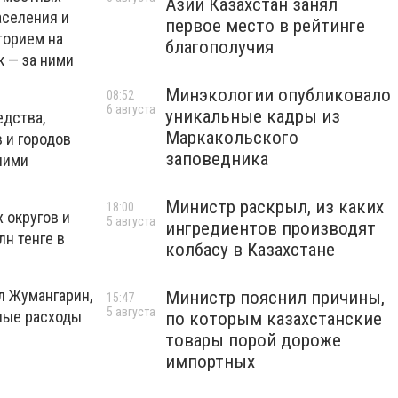
Азии Казахстан занял
аселения и
первое место в рейтинге
торием на
благополучия
к — за ними
Минэкологии опубликовало
08:52
6 августа
уникальные кадры из
едства,
Маркакольского
 и городов
заповедника
ними
Министр раскрыл, из каких
18:00
 округов и
5 августа
ингредиентов производят
лн тенге в
колбасу в Казахстане
ил Жумангарин,
Министр пояснил причины,
15:47
5 августа
пные расходы
по которым казахстанские
товары порой дороже
импортных