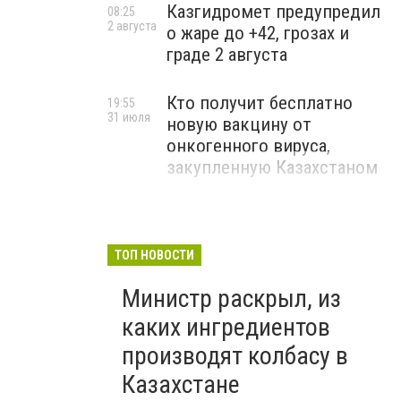
Казгидромет предупредил
08:25
2 августа
о жаре до +42, грозах и
граде 2 августа
Кто получит бесплатно
19:55
31 июля
новую вакцину от
онкогенного вируса,
закупленную Казахстаном
ТОП НОВОСТИ
Министр раскрыл, из
каких ингредиентов
производят колбасу в
Казахстане