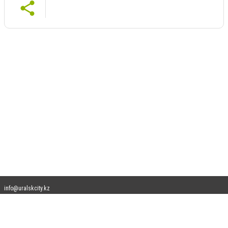
info@uralskcity.kz
Допускается цитирование материалов без получения предварительного согласия
uralskcity.kz при условии размещения в тексте обязательной ссылки на