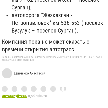
Сурган);
автодорога "Жезказган -
Петропавловск" км 536-553 (поселок
Бузулук – поселок Сурган).
Компания пока не может сказать о
времени открытия автотрасс.
Если вы заметили ошибку, выделите необходимый текст и нажмите Ctrl+Enter, чтобы
сообщить об этом редакции
Ефименко Анастасия
0,0
Авторизуйтесь
, щоб оцінити