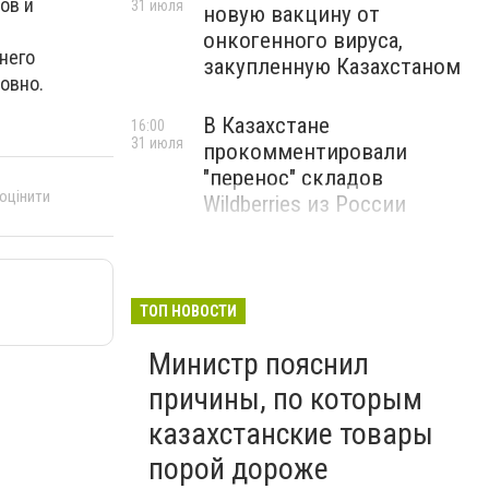
ов и
31 июля
новую вакцину от
онкогенного вируса,
него
закупленную Казахстаном
овно.
В Казахстане
16:00
31 июля
прокомментировали
"перенос" складов
 оцінити
Wildberries из России
ТОП НОВОСТИ
Министр пояснил
причины, по которым
казахстанские товары
порой дороже