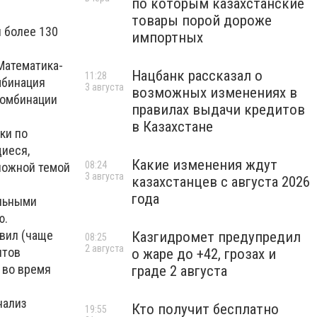
по которым казахстанские
товары порой дороже
и более 130
импортных
Математика-
Нацбанк рассказал о
11:28
мбинация
3 августа
возможных изменениях в
комбинации
правилах выдачи кредитов
в Казахстане
ки по
щиеся,
Какие изменения ждут
08:24
ложной темой
3 августа
казахстанцев с августа 2026
года
ельными
ю.
авил (чаще
Казгидромет предупредил
08:25
2 августа
нтов
о жаре до +42, грозах и
 во время
граде 2 августа
нализ
Кто получит бесплатно
19:55