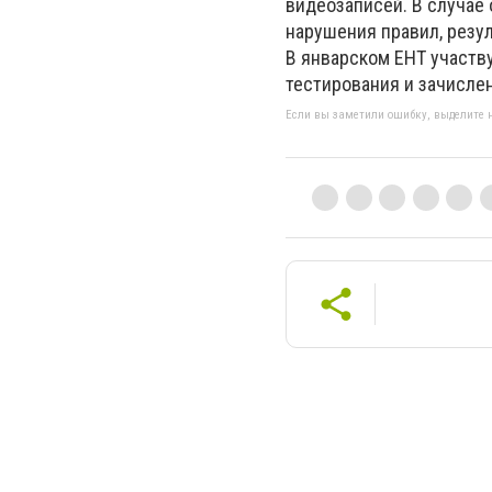
видеозаписей. В случае
нарушения правил, резу
В январском ЕНТ участву
тестирования и зачислен
Если вы заметили ошибку, выделите н