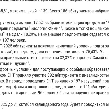
5,81, максимальный – 139. Всего 186 абитуриентов набрал
руемых, а именно 17,5% выбрали комбинацию предметов "
сдали предметы "Биология-Химия". Также в топ-3 вошла ко
а", ее сдали 10,29%. Наименьшее предпочтение отдается 
и 197 человек.
НТ-2025 абитуриенты показали наилучший уровень подготов
тения", в среднем, доля освоения составляет 75,43%. Уча
ли правильные ответы только на 32,32% вопросов. Самой с
итная индукция".
мфортных условий для поступающих с особыми образоват
ком ЕНТ приняло участие 392 абитуриента с инвалидность
дко. В период проведения ЕНТ выявлено 197 нарушений пр
и смартфоны и шпаргалки), в следствии чего 101 абитурие
дать тестирование. 96 человек были за нарушение правил
025 до 31 октября календарного года будет проводиться а