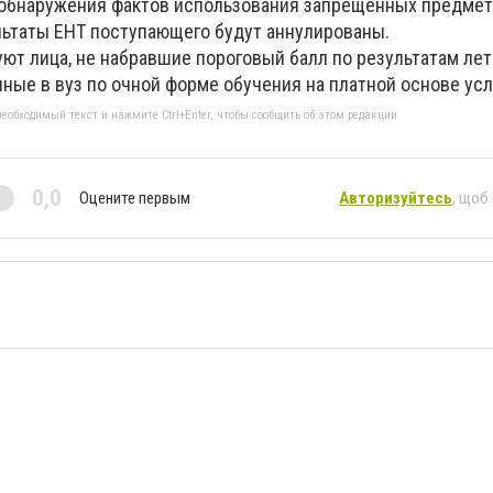
 обнаружения фактов использования запрещенных предмет
льтаты ЕНТ поступающего будут аннулированы.
ют лица, не набравшие пороговый балл по результатам лет
ные в вуз по очной форме обучения на платной основе усл
еобходимый текст и нажмите Ctrl+Enter, чтобы сообщить об этом редакции
0,0
Оцените первым
Авторизуйтесь
, щоб