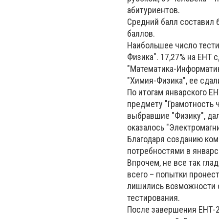
абитуриентов.
Средний балл составил 6
баллов.
Наибольшее число тести
Физика". 17,27% на ЕНТ 
"Математика-Информатик
"Химия-Физика", ее сдал
По итогам январского Е
предмету "Грамотность ч
выбравшие "Физику", да
оказалось "Электромагн
Благодаря созданию ко
потребностями в январс
Впрочем, не все так гла
всего – попытки пронест
лишились возможности с
тестирования.
После завершения ЕНТ-2