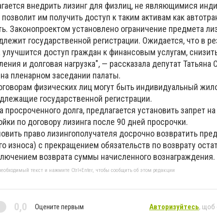
агается внедрить лизинг для физлиц, не являющимися ин
 позволит им получить доступ к таким активам как автотр
ь. Законопроектом установлено ограничение предмета ли
длежит государственной регистрации. Ожидается, что в ре
а улучшится доступ граждан к финансовым услугам, снизит
ения и долговая нагрузка", — рассказала депутат Татьяна 
 на пленарном заседании палаты.
оговорам физических лиц могут быть индивидуальный жило
подлежащие государственной регистрации.
 просроченного долга, предлагается установить запрет н
йки по договору лизинга после 90 дней просрочки.
новить право лизингополучателя досрочно возвратить пре
го износа) с прекращением обязательств по возврату оста
сключением возврата суммы начисленного вознаграждения.
еобходимый текст и нажмите Ctrl+Enter, чтобы сообщить об этом редакции
0,0
Оцените первым
Авторизуйтесь
, щоб