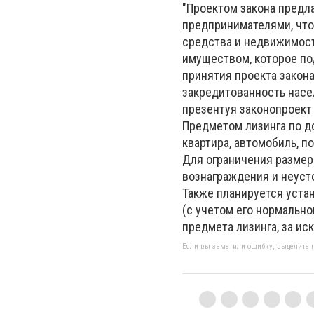
"Проектом закона предл
предпринимателями, что
средства и недвижимост
имуществом, которое по
принятия проекта закон
закредитованность насел
презентуя законопроект
Предметом лизинга по д
квартира, автомобиль, 
Для ограничения размера
вознаграждения и неусто
Также планируется уста
(с учетом его нормально
предмета лизинга, за и
Если вы заметили ошибку, выделите н