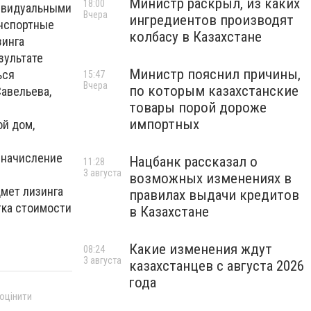
Министр раскрыл, из каких
18:00
дивидуальными
Вчера
ингредиентов производят
анспортные
колбасу в Казахстане
зинга
зультате
Министр пояснил причины,
ься
15:47
Вчера
по которым казахстанские
Савельева,
товары порой дороже
импортных
й дом,
а начисление
Нацбанк рассказал о
11:28
3 августа
возможных изменениях в
дмет лизинга
правилах выдачи кредитов
тка стоимости
в Казахстане
Какие изменения ждут
08:24
3 августа
казахстанцев с августа 2026
года
 оцінити