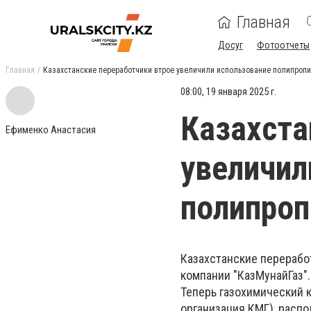
Главная
Досуг
Фотоотчеты
Главная
Казахстанские переработчики втрое увеличили использование полипроп
08:00, 19 января 2025 г.
Казахста
Ефименко Анастасия
увеличил
полипроп
Казахстанские перерабо
компании "КазМунайГаз".
Теперь газохимический ко
организация КМГ), расп