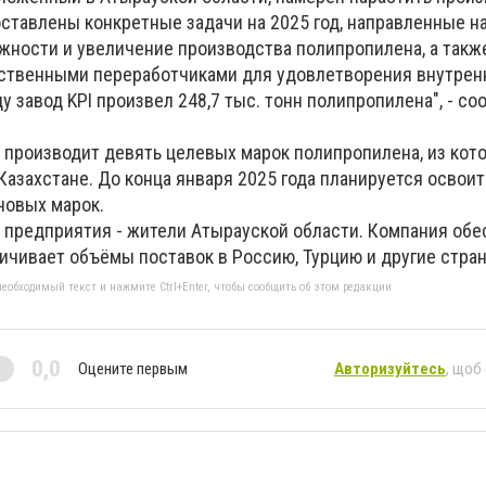
ставлены конкретные задачи на 2025 год, направленные н
жности и увеличение производства полипропилена, а такж
ественными переработчиками для удовлетворения внутрен
ду завод KPI произвел 248,7 тыс. тонн полипропилена", - с
 производит девять целевых марок полипропилена, из кот
Казахстане. До конца января 2025 года планируется освоит
новых марок.
предприятия - жители Атырауской области. Компания обе
ичивает объёмы поставок в Россию, Турцию и другие стра
еобходимый текст и нажмите Ctrl+Enter, чтобы сообщить об этом редакции
0,0
Оцените первым
Авторизуйтесь
, щоб