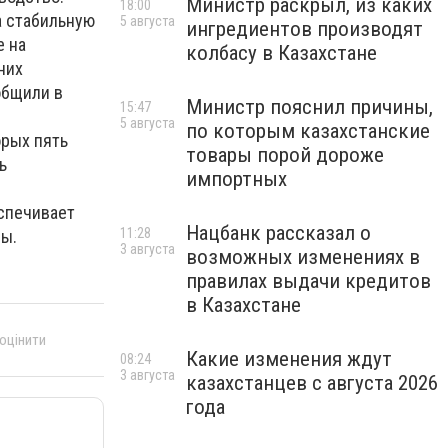
Министр раскрыл, из каких
18:00
а стабильную
5 августа
ингредиентов производят
е на
колбасу в Казахстане
них
ообщили в
Министр пояснил причины,
15:47
5 августа
по которым казахстанские
орых пять
товары порой дороже
ь
импортных
спечивает
Нацбанк рассказал о
11:28
ны.
3 августа
возможных изменениях в
правилах выдачи кредитов
в Казахстане
 оцінити
Какие изменения ждут
08:24
3 августа
казахстанцев с августа 2026
года