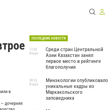
ПОСЛЕДНИЕ НОВОСТИ
втрое
Среди стран Центральной
12:00
Вчера
Азии Казахстан занял
первое место в рейтинге
благополучия
Минэкологии опубликовало
08:52
Вчера
уникальные кадры из
вили в
Маркакольского
заповедника
I — дочерняя
водство.