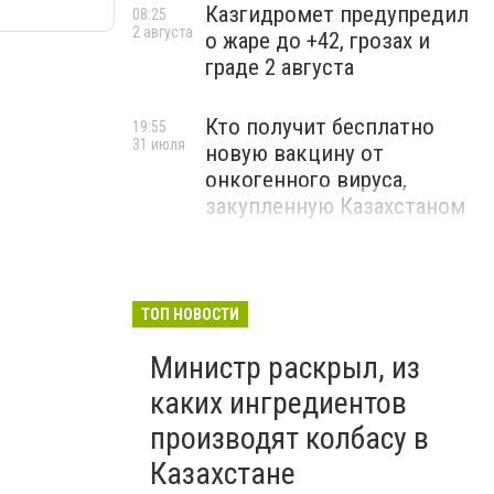
Казгидромет предупредил
08:25
2 августа
о жаре до +42, грозах и
граде 2 августа
Кто получит бесплатно
19:55
31 июля
новую вакцину от
онкогенного вируса,
закупленную Казахстаном
ТОП НОВОСТИ
Министр раскрыл, из
каких ингредиентов
производят колбасу в
Казахстане