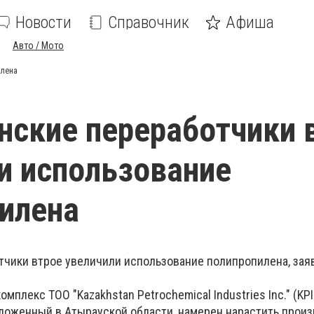
Новости
Справочник
Афиша
Авто / Мото
илена
нские переработчики 
и использование
илена
тчики втрое увеличили использование полипропилена, зая
мплекс ТОО "Kazakhstan Petrochemical Industries Inc." (KP
оложенный в Атырауской области, намерен нарастить произ