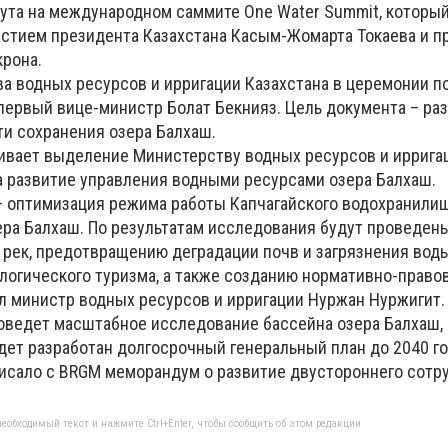
ута на международном саммите One Water Summit, который
астием президента Казахстана Касым-Жомарта Токаева и п
рона.
а водных ресурсов и ирригации Казахстана в церемонии п
первый вице-министр Болат Бекнияз. Цель документа – ра
ти сохранения озера Балхаш.
вает выделение Министерству водных ресурсов и ирригац
на развитие управления водными ресурсами озера Балхаш.
 – оптимизация режима работы Капчагайского водохранили
ера Балхаш. По результатам исследования будут проведен
 рек, предотвращению деградации почв и загрязнения вод
ологического туризма, а также созданию нормативно-право
ил министр водных ресурсов и ирригации Нуржан Нуржигит.
оведет масштабное исследование бассейна озера Балхаш,
дет разработан долгосрочный генеральный план до 2040 го
писало с BRGM меморандум о развитие двустороннего сотр
еобходимый текст и нажмите Ctrl+Enter, чтобы сообщить об этом редакции