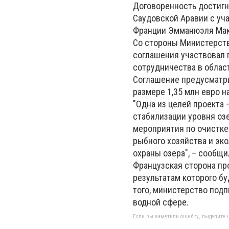
Договоренность достигн
Саудовской Аравии с уч
Франции Эмманюэля Мак
Со стороны Министерств
соглашения участвовал 
сотрудничества в облас
Соглашение предусматри
размере 1,35 млн евро 
"Одна из целей проекта
стабилизации уровня оз
мероприятия по очистке
рыбного хозяйства и эк
охраны озера", – сообщ
Французская сторона пр
результатам которого бу
того, министерство под
водной сфере.
Если вы заметили ошибку, выделите н