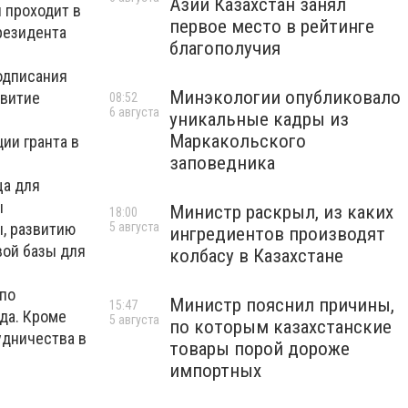
Азии Казахстан занял
 проходит в
первое место в рейтинге
резидента
благополучия
одписания
Минэкологии опубликовало
звитие
08:52
6 августа
уникальные кадры из
Маркакольского
ии гранта в
заповедника
ща для
ы
Министр раскрыл, из каких
18:00
ы, развитию
5 августа
ингредиентов производят
вой базы для
колбасу в Казахстане
 по
Министр пояснил причины,
15:47
да. Кроме
5 августа
по которым казахстанские
удничества в
товары порой дороже
импортных