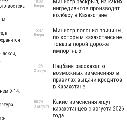
Министр раскрыл, из каких
18:00
юго-востока
Вчера
ингредиентов производят
колбасу в Казахстане
,
на
Министр пояснил причины,
15:47
е, в
Вчера
по которым казахстанские
охранится
товары порой дороже
импортных
ылской,
,
Нацбанк рассказал о
11:28
3 августа
возможных изменениях в
правилах выдачи кредитов
в Казахстане
нем 9-14,
Какие изменения ждут
08:24
ратура
3 августа
казахстанцев с августа 2026
года
го-