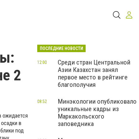
ПОСЛЕДНИЕ НОВОСТИ
ны:
Среди стран Центральной
12:00
Азии Казахстан занял
не 2
первое место в рейтинге
благополучия
Минэкологии опубликовало
08:52
уникальные кадры из
в ожидается
Маркакольского
 осадки в
заповедника
ублики под
тану