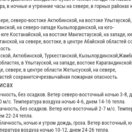
а, в ночные и утренние часы на севере, в горных районах 
евере, северо-востоке
Актюбинской,
на востоке
Улытауской
анской,
на северо-западе
Кызылординской,
на юго-
а юге
Костанайской,
на востоке
Мангистауской,
на западе, юг
танской
, на севере, востоке, в центре
Абайской
областей с
ость.
ской, Актюбинской, Туркестанской, Кызылординской,
Жамб
областях
,
в
Улытауской,
на западе, востоке
Карагандинской
е, севере, в центре области
Жетысуской,
на севере,
астей сохранитсячрезвычайная пожарная опасность.
исах
ность, без осадков. Ветер северо-восточный ночью 3-8, д
м/с. Температура воздуха ночью 4-6, днем 14-16 тепла.
чность, без осадков. Ветер юго-восточный 2-7 м/с. Темпе
ем 22-24 тепла.
ачность, ночью и утром дождь, гроза. Ветер восточный, ю
пература воздуха ночью 10-12, днем 24-26 тепла.