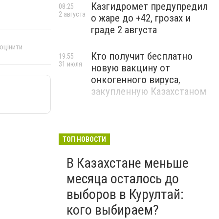
Казгидромет предупредил
08:25
2 августа
о жаре до +42, грозах и
граде 2 августа
 оцінити
Кто получит бесплатно
19:55
31 июля
новую вакцину от
онкогенного вируса,
закупленную Казахстаном
ТОП НОВОСТИ
В Казахстане меньше
месяца осталось до
выборов в Курултай:
кого выбираем?