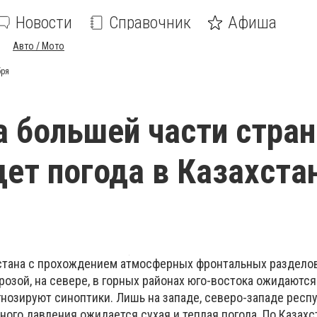
Новости
Справочник
Афиша
Авто / Мото
бря
 большей части стра
дет погода в Казахста
стана с прохождением атмосферных фронтальных раздело
грозой, на севере, в горных районах юго-востока ожидаются
гнозируют синоптики. Лишь на западе, северо-западе респ
ого давления ожидается сухая и теплая погода. По Казахс