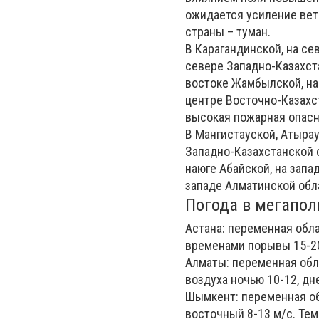
ожидается усиление ветр
страны – туман.
В
Карагандинской
, на с
севере
Западно-Казахст
востоке
Жамбылской
, н
центре
Восточно-Казахс
высокая пожарная опасн
В
Мангистауской, Атырау
Западно-Казахстанской
наюге
Абайской,
на запад
западе
Алматинской
обл
Погода в мегапол
Астана:
переменная облач
временами порывы 15-20 
Алматы:
переменная обла
воздуха ночью 10-12, дн
Шымкент:
переменная обл
восточный 8-13 м/с. Тем