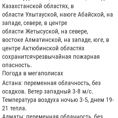
Казахстанской
областях
,
в
области
Улытауской,
наюге
Абайской,
на
западе, севере, в центре
области
Жетысуской,
на севере,
востоке
Алматинской
, на западе, юге, в
центре
Актюбинской
областях
сохранитсячрезвычайная пожарная
опасность.
Погода в мегаполисах
Астана:
переменная облачность, без
осадков. Ветер западный 3-8 м/с.
Температура воздуха ночью 3-5, днем 19-
21 тепла.
Алматы:
переменная облачность, без