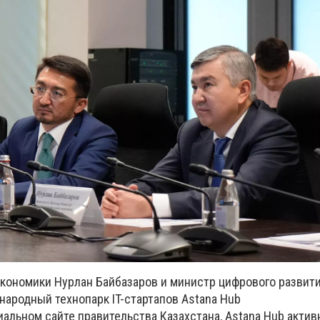
кономики Нурлан Байбазаров и министр цифрового развит
ародный технопарк IT-стартапов Astana Hub
альном сайте правительства Казахстана, Astana Hub актив