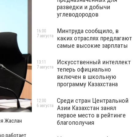
разведки и добычи
углеводородов
Минтруда сообщило, в
16:00
7 августа
каких отраслях предлагают
самые высокие зарплаты
Искусственный интеллект
13:11
7 августа
теперь официально
включен в школьную
программу Казахстана
Среди стран Центральной
12:00
6 августа
Азии Казахстан занял
первое место в рейтинге
ия Жаслан
благополучия
но работает