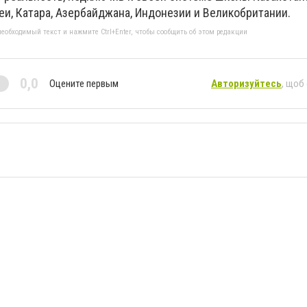
и, Катара, Азербайджана, Индонезии и Великобритании.
еобходимый текст и нажмите Ctrl+Enter, чтобы сообщить об этом редакции
0,0
Оцените первым
Авторизуйтесь
, щоб