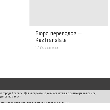
Бюро переводов —
KazTranslate
17:25, 5 августа
айт города Уральск. Для интернет-изданий обязательно размещение прямой,
уется по закону.
Политическая реклама" публикуются на правах рекламы.