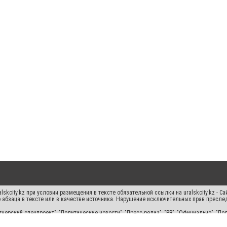
skcity.kz при условии размещения в тексте обязательной ссылки на uralskcity.kz - С
 абзаца в тексте или в качестве источника. Нарушение исключительных прав преслед
нерский спецпроект", "Политические новости", "Пресс-релиз", "PR", "Официально", "