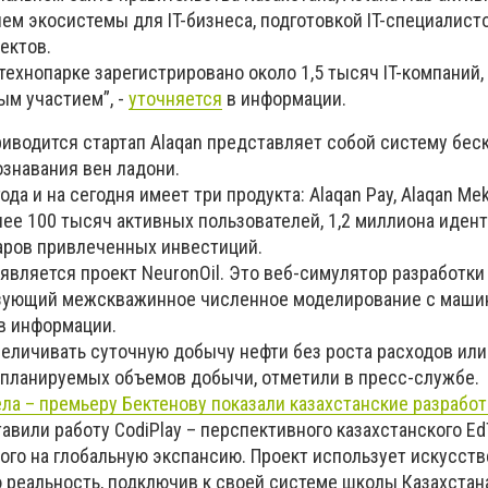
ем экосистемы для IT-бизнеса, подготовкой IT-специалист
ектов.
технопарке зарегистрировано около 1,5 тысяч IT-компаний,
ым участием”, -
уточняется
в информации.
риводится стартап Alaqan представляет собой систему бес
знавания вен ладони.
ода и на сегодня имеет три продукта: Alaqan Pay, Alaqan Mek
лее 100 тысяч активных пользователей, 1,2 миллиона иден
аров привлеченных инвестиций.
является проект NeuronOil. Это веб-симулятор разработк
зующий межскважинное численное моделирование с маш
 в информации.
величивать суточную добычу нефти без роста расходов или
 планируемых объемов добычи, отметили в пресс-службе.
ла – премьеру Бектенову показали казахстанские разработ
вили работу CodiPlay – перспективного казахстанского E
ного на глобальную экспансию. Проект использует искусст
 реальность, подключив к своей системе школы Казахстана