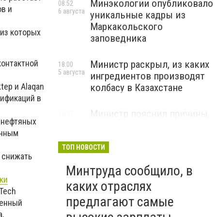
Минэкологии опубликовало
08:52
ов и
6 августа
уникальные кадры из
Маркакольского
 из которых
заповедника
контактной
Министр раскрыл, из каких
18:00
5 августа
ингредиентов производят
tep и Alaqan
колбасу в Казахстане
тификаций в
Министр пояснил причины,
15:47
и нефтяных
5 августа
по которым казахстанские
инным
товары порой дороже
импортных
ТОП НОВОСТИ
 снижать
Минтруда сообщило, в
ки
каких отраслях
dTech
предлагают самые
венный
,