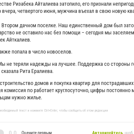
стве Ризабека Айталиева затопило, его признали неприго
 вчера, четвертого июня, мужчина въехал в свою новую кв
а Втором дачном поселке. Наш единственный дом был зато
арство не оставило нас без помощи – сегодня мы заселяе
бек Айткалиев.
акже попала в число новоселов.
Мы не теряли надежды на лучшее. Поддержка со стороны 
 сказала Рита Ералиева.
 строительство домов и покупка квартир для пострадавших
я комиссия по работает круглосуточно, цифры постоянно 
ьцам нужно жилье.
еобходимый текст и нажмите Ctrl+Enter, чтобы сообщить об этом редакции
0,0
Оцените первым
Авторизуйтесь
, щоб