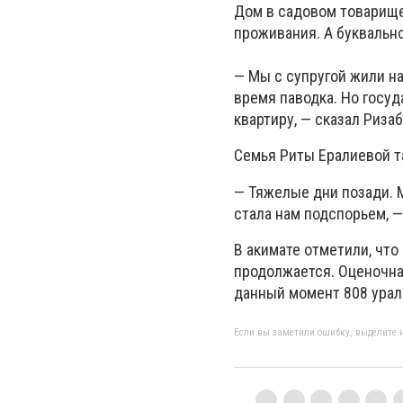
Дом в садовом товарище
проживания. А буквально
— Мы с супругой жили н
время паводка. Но госуд
квартиру, — сказал Риза
Семья Риты Ералиевой т
— Тяжелые дни позади. 
стала нам подспорьем, —
В акимате отметили, что
продолжается. Оценочна
данный момент 808 урал
Если вы заметили ошибку, выделите н