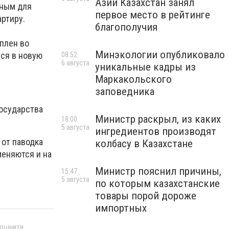
Азии Казахстан занял
дным для
первое место в рейтинге
артиру.
благополучия
плен во
Минэкологии опубликовало
мся в новую
08:52
6 августа
уникальные кадры из
Маркакольского
заповедника
государства
Министр раскрыл, из каких
18:00
5 августа
ингредиентов производят
 от паводка
колбасу в Казахстане
меняются и на
Министр пояснил причины,
15:47
5 августа
по которым казахстанские
товары порой дороже
импортных
 оцінити