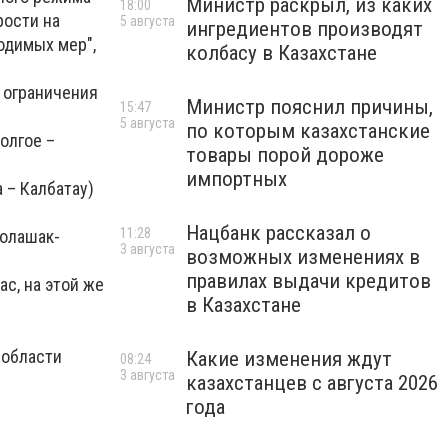
Министр раскрыл, из каких
18:00
рости на
5 августа
ингредиентов производят
одимых мер",
колбасу в Казахстане
 ограничения
Министр пояснил причины,
15:47
5 августа
по которым казахстанские
олгое –
товары порой дороже
импортных
 – Калбатау)
Нацбанк рассказал о
11:28
Болашак-
3 августа
возможных изменениях в
правилах выдачи кредитов
ас, на этой же
в Казахстане
 области
Какие изменения ждут
08:24
3 августа
казахстанцев с августа 2026
года