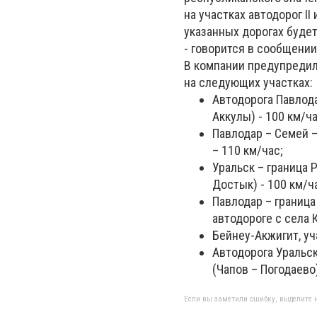
на участках автодорог II
указанных дорогах буде
- говорится в сообщении
В компании предупредил
на следующих участках:
Автодорога Павлода
Аккулы) - 100 км/ча
Павлодар – Семей –
– 110 км/час;
Уральск – граница 
Достык) - 100 км/ч
Павлодар – граница
автодороге с села 
Бейнеу-Акжигит, уч
Автодорога Уральск
(Чапов – Погодаево)
Если вы заметили ошибку, выделите н