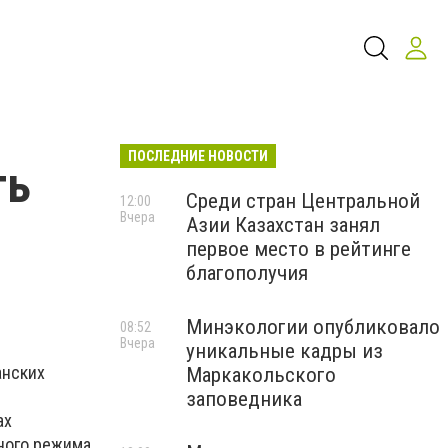
ПОСЛЕДНИЕ НОВОСТИ
ть
Среди стран Центральной
12:00
Вчера
Азии Казахстан занял
первое место в рейтинге
благополучия
Минэкологии опубликовало
08:52
Вчера
уникальные кадры из
анских
Маркакольского
заповедника
ах
ного режима