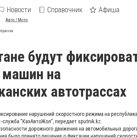
Новости
Справочник
Афиша
Авто / Мото
отрассах
тане будут фиксирова
 машин на
канских автотрассах
иксирование нарушений скоростного режима на республик
-служба "КазАвтоЖол", передает sputnik.kz.
езопасности дорожного движения на автомобильных дорог
ния было принято решение о фиксации нарушений скорост