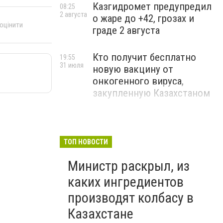
Казгидромет предупредил
08:25
2 августа
о жаре до +42, грозах и
 оцінити
граде 2 августа
Кто получит бесплатно
19:55
31 июля
новую вакцину от
онкогенного вируса,
закупленную Казахстаном
ТОП НОВОСТИ
Министр раскрыл, из
каких ингредиентов
производят колбасу в
Казахстане