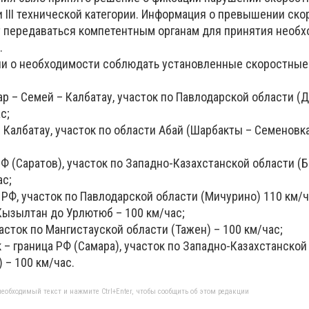
 и III технической категории. Информация о превышении ско
т передаваться компетентным органам для принятия необх
.
и о необходимости соблюдать установленные скоростные
р – Семей – Калбатау, участок по Павлодарской области (Д
с;
 Калбатау, участок по области Абай (Шарбакты – Семеновка
РФ (Саратов), участок по Западно-Казахстанской области (
ас;
 РФ, участок по Павлодарской области (Мичурино) 110 км/ч
Кызылтан до Урлютюб – 100 км/час;
асток по Мангистауской области (Тажен) – 100 км/час;
 – граница РФ (Самара), участок по Западно-Казахстанской
 – 100 км/час.
еобходимый текст и нажмите Ctrl+Enter, чтобы сообщить об этом редакции