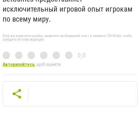
исключительный игровой опыт игрокам
по всему миру.
Если вы заметили ошибку, выделите необходимый текст и нажмите Ctrl+Enter, чтобы
сообщить об этом редакции
0,0
Авторизуйтесь
, щоб оцінити