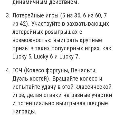
динамичным действием.
Лотерейные игры (
5 из 36, 6 из 60, 7
из 42
). Участвуйте в захватывающих
лотерейных розыгрышах с
возможностью выиграть крупные
призы в таких популярных играх, как
Lucky 5, Lucky 6 и Lucky 7.
ГСЧ (Колесо фортуны, Пенальти,
Дуэль костей
). Вращайте колесо и
испытайте удачу в этой классической
игре, делая ставки на разные участки
и потенциально выигрывая щедрые
награды.