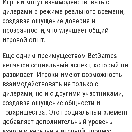
Игроки могут взаимодействовать с
дилерами в режиме реального времени,
создавая ощущение доверия и
прозрачности, что улучшает общий
игровой опыт.
Еще одним преимуществом BetGames
является социальный аспект, который он
развивает. Игроки имеют возможность
взаимодействовать не только с
дилерами, но и с другими участниками,
создавая ощущение общности и
товарищества. Этот социальный элемент
добавляет дополнительный уровень
азарта и веселья в игровой процесс,