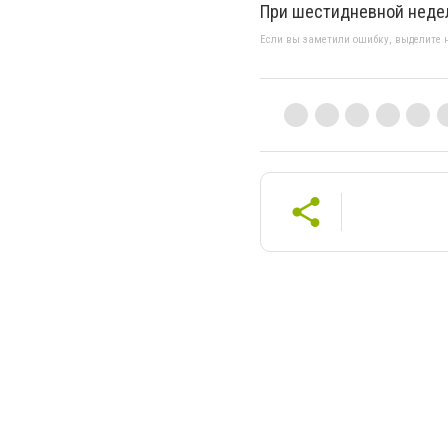
При шестидневной неделе
Если вы заметили ошибку, выделите н