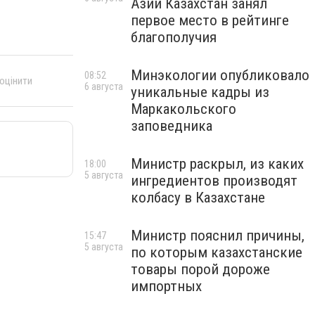
Азии Казахстан занял
первое место в рейтинге
благополучия
Минэкологии опубликовало
08:52
 оцінити
6 августа
уникальные кадры из
Маркакольского
заповедника
Министр раскрыл, из каких
18:00
5 августа
ингредиентов производят
колбасу в Казахстане
Министр пояснил причины,
15:47
5 августа
по которым казахстанские
товары порой дороже
импортных