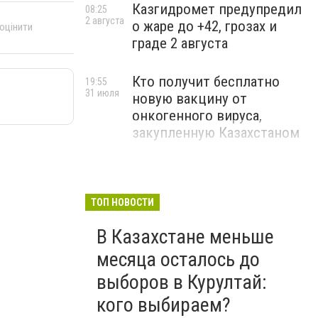
Казгидромет предупредил
08:25
2 августа
о жаре до +42, грозах и
 оцінити
граде 2 августа
Кто получит бесплатно
19:55
31 июля
новую вакцину от
онкогенного вируса,
закупленную Казахстаном
ТОП НОВОСТИ
В Казахстане меньше
месяца осталось до
выборов в Курултай:
кого выбираем?