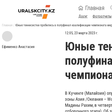
Главная
Досуг
Фотоотчеты
Главная
Юные теннисистки пробились в полуфинал квалификации чемпионата ми
12:05, 23 марта 2023 г.
Юные тен
Ефименко Анастасия
полуфина
чемпиона
В Кучинге (Малайзия) о
зоны Азия /Океания – Wo
Мадины Рахим, в четвер
отборочного этапа). Об 