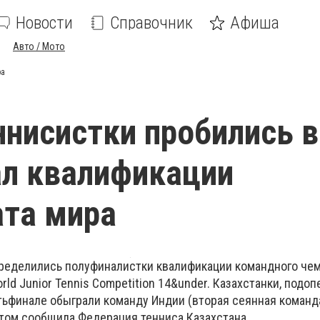
Новости
Справочник
Афиша
Авто / Мото
ра
нисистки пробились в
л квалификации
та мира
пределились полуфиналистки квалификации командного че
rld Junior Tennis Competition 14&under. Казахстанки, подо
тьфинале обыграли команду Индии (вторая сеянная команд
этом сообщила Федерация тенниса Казахстана.