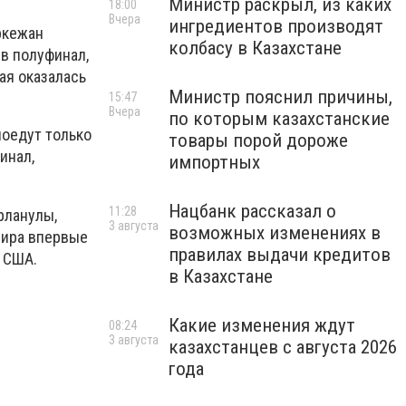
Министр раскрыл, из каких
18:00
Вчера
ингредиентов производят
ркежан
колбасу в Казахстане
 в полуфинал,
ая оказалась
Министр пояснил причины,
15:47
Вчера
по которым казахстанские
поедут только
товары порой дороже
инал,
импортных
Нацбанк рассказал о
11:28
рланулы,
3 августа
возможных изменениях в
мира впервые
правилах выдачи кредитов
й США.
в Казахстане
Какие изменения ждут
08:24
3 августа
казахстанцев с августа 2026
года