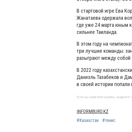
В стартовой игре
Ева Ко
Жанатаева
одержала воле
где уже 24 марта юным к
сильнее Таиланда.
В этом году на чемпиона
три лучшие команды: зан
разыграют между собой 
В 2022 году казахстанск
Даниэль Тазабеков и Да
в своей истории попали 
Если вы заметили ошибку, выделите н
INFORMBURO.KZ
#Казахстан
#тенис