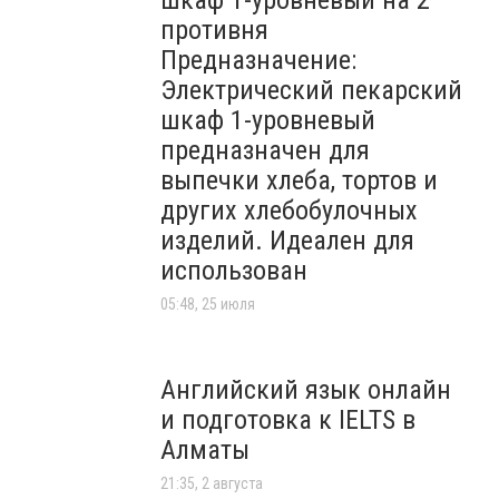
шкаф 1-уровневый на 2
противня
Предназначение:
Электрический пекарский
шкаф 1-уровневый
предназначен для
выпечки хлеба, тортов и
других хлебобулочных
изделий. Идеален для
использован
05:48, 25 июля
Английский язык онлайн
и подготовка к IELTS в
Алматы
21:35, 2 августа