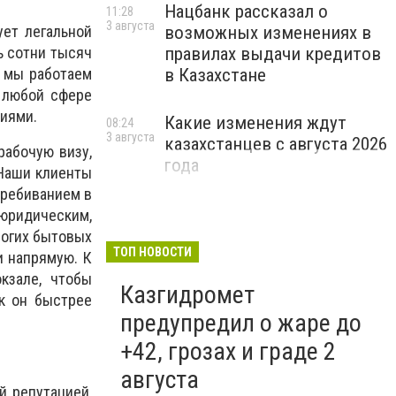
Нацбанк рассказал о
11:28
3 августа
ует легальной
возможных изменениях в
ь сотни тысяч
правилах выдачи кредитов
и мы работаем
в Казахстане
в любой сфере
виями.
Какие изменения ждут
08:24
3 августа
казахстанцев с августа 2026
рабочую визу,
года
 Наши клиенты
еребиванием в
юридическим,
огих бытовых
ТОП НОВОСТИ
и напрямую. К
кзале, чтобы
Казгидромет
ак он быстрее
предупредил о жаре до
+42, грозах и граде 2
августа
й репутацией,