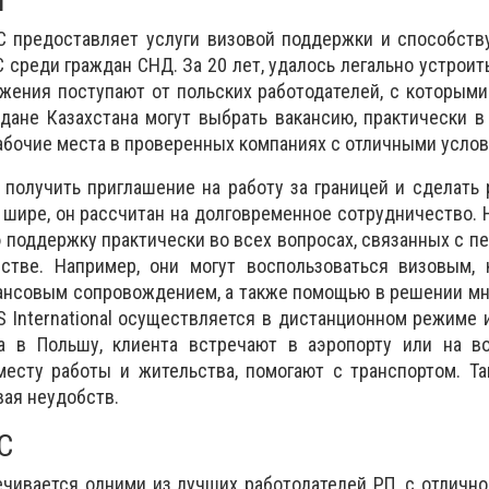
l
С предоставляет услуги визовой поддержки и способств
 среди граждан СНД. За 20 лет, удалось легально устроит
жения поступают от польских работодателей, с которым
дане Казахстана могут выбрать вакансию, практически 
рабочие места в проверенных компаниях с отличными усло
 получить приглашение на работу за границей и сделать 
о шире, он рассчитан на долговременное сотрудничество.
поддержку практически во всех вопросах, связанных с п
стве. Например, они могут воспользоваться визовым, 
ансовым сопровождением, а также помощью в решении мн
 International осуществляется в дистанционном режиме 
а в Польшу, клиента встречают в аэропорту или на во
месту работы и жительства, помогают с транспортом. Т
вая неудобств.
С
чивается одними из лучших работодателей РП, с отлично