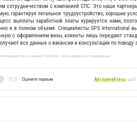
им сотрудничеством с компанией СПС. Это наши партнер
ую, гарантируя легальное трудоустройство, хорошие усл
оцесс выплаты заработной платы курируется нами, поэт
но и в полном объеме. Специалисты SPS International 
анную с оформлением визы, клиенты лишь передают стан
олучают все данные о вакансии и консультации по поводу 
еобходимый текст и нажмите Ctrl+Enter, чтобы сообщить об этом редакции
0,0
Оцените первым
Авторизуйтесь
, щоб