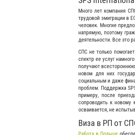
SPS Internationa
Много лет компания СП
трудовой эмиграции в ЕС
человек. Многие предло
напрямую, поэтому граж
деятельности. Все это 
СПС не только помогает
спектр ее услуг намног
получают всестороннюю 
новом для них государ
социальным и даже фин
проблем. Поддержка SPS
примеру, после приезд
сопроводить к новому 
осваивается, не испыты
Виза в РП от СП
Работа в Польше
обеспе