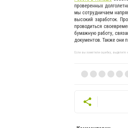
проверенных долголетн
мы сотрудничаем напрям
высокий заработок. Пр
проводиться своевремен
бумажную работу, связ
документов. Также они п
Если вы заметили ошибку, выделите н