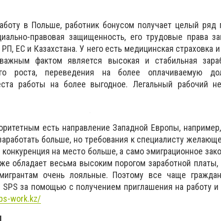
аботу в Польше, работник бонусом получает целый ряд 
оциально-правовая защищенность, его трудовые права з
РП, ЕС и Казахстана. У него есть медицинская страховка 
оважным фактом является высокая и стабильная зараб
ого роста, переведения на более оплачиваемую до
ста работы на более выгодное. Легальный рабочий н
оритетным есть направление Западной Европы, например
заработать больше, но требования к специалисту желающ
 конкуренция на место больше, а само эмиграционное зак
же обладает весьма высоким порогом заработной платы, 
мигрантам очень лояльные. Поэтому все чаще граждан
 SPS за помощью с получением приглашения на работу и
sps-work.kz/