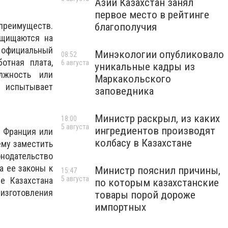
Азии Казахстан занял
первое место в рейтинге
преимуществ.
благополучия
ащищаются на
и официальный
Минэкологии опубликовало
08:52
отная плата,
6 августа
уникальные кадры из
лжность или
Маркакольского
е испытывает
заповедника
Министр раскрыл, из каких
18:00
5 августа
ингредиентов производят
, Франция или
колбасу в Казахстане
ему заместить
онодательство
а ее законы к
Министр пояснил причины,
15:47
5 августа
е Казахстана
по которым казахстанские
 изготовления
товары порой дороже
импортных