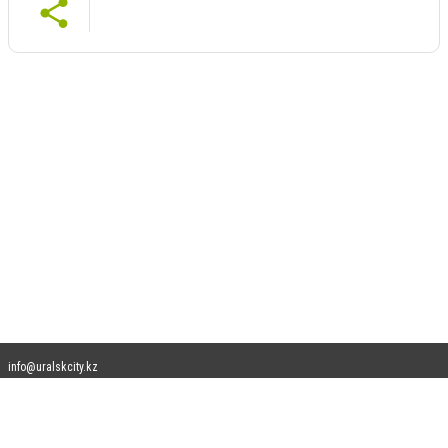
info@uralskcity.kz
Допускается цитирование материалов без получения предварительного согласия
uralskcity.kz при условии размещения в тексте обязательной ссылки на
uralskcity.kz - Сайт города Уральск. Для интернет-изданий обязательно