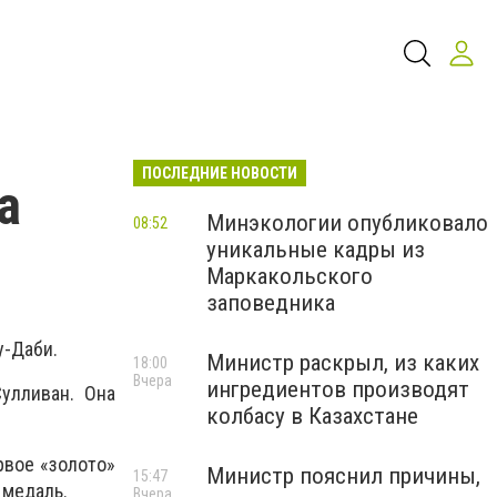
ПОСЛЕДНИЕ НОВОСТИ
а
Минэкологии опубликовало
08:52
уникальные кадры из
Маркакольского
заповедника
у-Даби.
Министр раскрыл, из каких
18:00
Вчера
ингредиентов производят
улливан. Она
колбасу в Казахстане
рвое «золото»
Министр пояснил причины,
15:47
 медаль.
Вчера