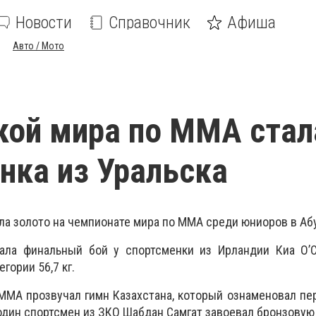
Новости
Справочник
Афиша
Авто / Мото
ой мира по ММА стал
нка из Уральска
ла золото на чемпионате мира по ММА среди юниоров в Аб
ала финальный бой у спортсменки из Ирландии Киа О’С
гории 56,7 кг.
MMA прозвучал гимн Казахстана, который ознаменовал пе
один спортсмен из ЗКО Шабдан Самгат завоевал бронзовую