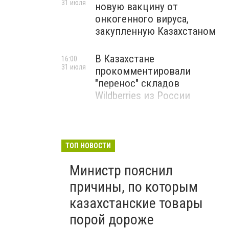
31 июля
новую вакцину от
онкогенного вируса,
закупленную Казахстаном
В Казахстане
16:00
31 июля
прокомментировали
"перенос" складов
Wildberries из России
ТОП НОВОСТИ
Министр пояснил
причины, по которым
казахстанские товары
порой дороже