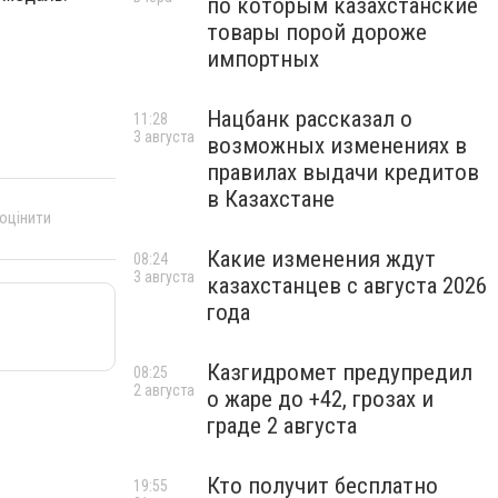
по которым казахстанские
товары порой дороже
импортных
Нацбанк рассказал о
11:28
3 августа
возможных изменениях в
правилах выдачи кредитов
в Казахстане
 оцінити
Какие изменения ждут
08:24
3 августа
казахстанцев с августа 2026
года
Казгидромет предупредил
08:25
2 августа
о жаре до +42, грозах и
граде 2 августа
Кто получит бесплатно
19:55