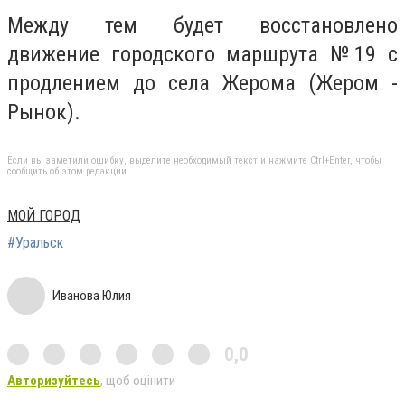
Между тем будет восстановлено
движение городского маршрута №19 с
продлением до села Жерома (Жером -
Рынок).
Если вы заметили ошибку, выделите необходимый текст и нажмите Ctrl+Enter, чтобы
сообщить об этом редакции
МОЙ ГОРОД
#Уральск
Иванова Юлия
0,0
Авторизуйтесь
, щоб оцінити