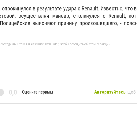
 опрокинулся в результате удара с Renault. Известно, что 
товой, осуществляя манёвр, столкнулся с Renault, кот
 Полицейские выясняют причину произошедшего, - поясн
еобходимый текст и нажмите Ctrl+Enter, чтобы сообщить об этом редакции
0,0
Оцените первым
Авторизуйтесь
, щоб