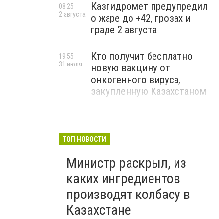
Казгидромет предупредил
08:25
2 августа
о жаре до +42, грозах и
граде 2 августа
Кто получит бесплатно
19:55
31 июля
новую вакцину от
онкогенного вируса,
закупленную Казахстаном
ТОП НОВОСТИ
Министр раскрыл, из
каких ингредиентов
производят колбасу в
Казахстане