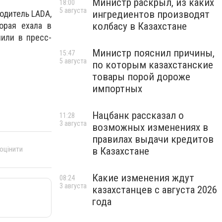
Министр раскрыл, из каких
18:00
5 августа
ингредиентов производят
водитель LADA,
колбасу в Казахстане
орая ехала в
или в пресс-
Министр пояснил причины,
15:47
5 августа
по которым казахстанские
товары порой дороже
импортных
Нацбанк рассказал о
11:28
3 августа
возможных изменениях в
правилах выдачи кредитов
 оцінити
в Казахстане
Какие изменения ждут
08:24
3 августа
казахстанцев с августа 2026
года