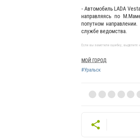
- Автомобиль LADA Vesta
направляясь по М.Маме
попутном направлении.
службе ведомства.
Если вы заметили ошибку, выделите н
МОЙ ГОРОД
#Уральск